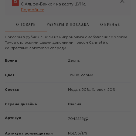
С Альфа-Банком на карту ЦУМа
Подробнее
О ТОВАРЕ
РАЗМЕРЫ И ПОСАДКА
О БРЕНДЕ
Боксеры в рубчик сшили из микромодала с добавлением хлопка.
Трусы с плоскими швами дополнили поясом Canneté с
контрастным логотипом спереди.
Бренд
Zegna
Цвет
Темно-серый
Состав
Модал: 50%; Хлопок: 50%;
Страна дизайна
Италия
Артикул
7042535
Артикул производителя
N3LC6/179