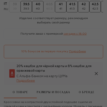
IT
39
39.5
40
40.5
41
41.5
42
42.5
4
39
39.5
40
40.5
41
41.5
42
42.5
4
RU
Изделие соответствует размеру, рекомендуем
выбирать свой размер
Получите заказ с примеркой
сегодня c 18:00
10% бонусов за первую покупку
Подробнее
20% кешбэк для чёрной карты и 8% кешбэк для
оранжевой карты
С Альфа-Банком на карту ЦУМа
Подробнее
О ТОВАРЕ
РАЗМЕРЫ И ПОСАДКА
О БРЕНДЕ
Кроссовки на контрастной двухслойной подошве сшили из
гладкой кожи и текстиля с рельефным узором. Модель с тисненым