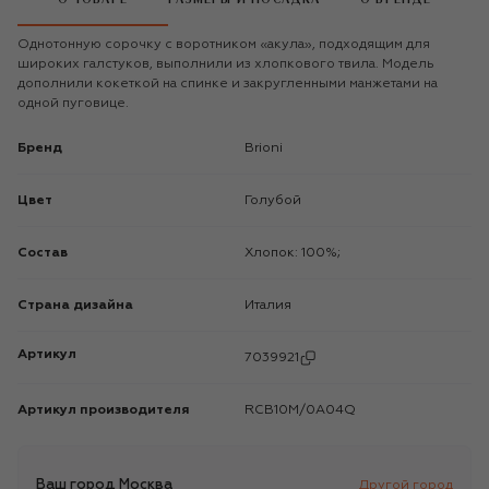
Однотонную сорочку с воротником «акула», подходящим для
широких галстуков, выполнили из хлопкового твила. Модель
дополнили кокеткой на спинке и закругленными манжетами на
одной пуговице.
Бренд
Brioni
Цвет
Голубой
Состав
Хлопок: 100%;
Страна дизайна
Италия
Артикул
7039921
Артикул производителя
RCB10M/0A04Q
Ваш город
Москва
Другой город