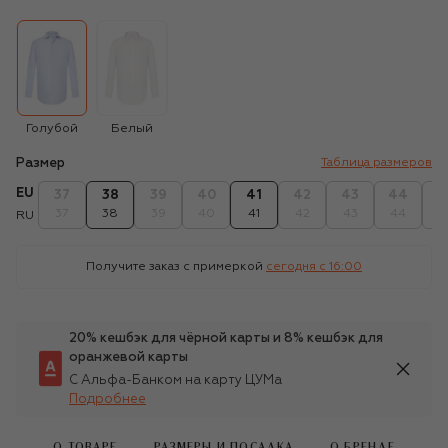
Голубой
Белый
Размер
Таблица размеров
EU
37
38
39
40
41
42
43
44
4
37
38
39
40
41
42
43
44
4
RU
Получите заказ с примеркой
сегодня c 16:00
20% кешбэк для чёрной карты и 8% кешбэк для
оранжевой карты
С Альфа-Банком на карту ЦУМа
Подробнее
О ТОВАРЕ
РАЗМЕРЫ И ПОСАДКА
О БРЕНДЕ