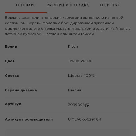
О ТОВАРЕ
РАЗМЕРЫ И ПОСАДКА
О БРЕНДЕ
Брюки с защипами и четырьмя карманами выполнили из тонкой
костюмной шерсти. Модель с брендированной пуговицей
фирменного алого оттенка украсили ярлыком, а эластичный пояс с
потайной кулиской — патчем с вышитой точкой.
Бренд
Kiton
Цвет
Темно-синий
Состав
Шерсть: 100%;
Страна дизайна
Италия
Артикул
7039093
Артикул производителя
UP1LACK0629F04