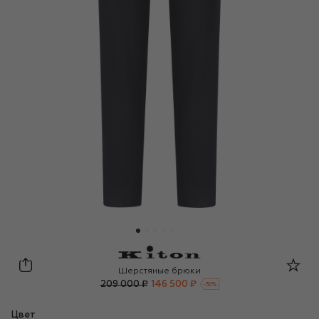
Kiton
Шерстяные брюки
209 000 ₽
146 500 ₽
-
30
%
Цвет