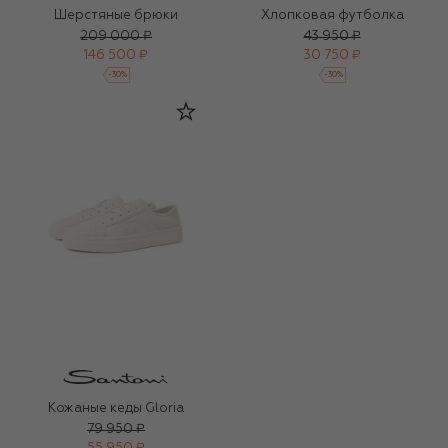
Шерстяные брюки
Хлопковая футболка
209 000 ₽
43 950 ₽
146 500 ₽
30 750 ₽
-
30
%
-
30
%
Кожаные кеды Gloria
79 950 ₽