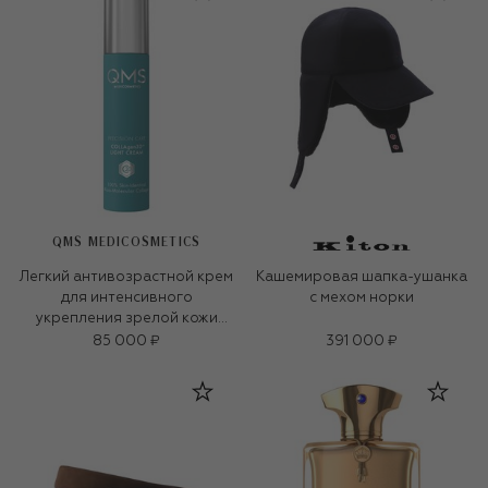
QMS MEDICOSMETICS
Легкий антивозрастной крем
Кашемировая шапка-ушанка
для интенсивного
с мехом норки
укрепления зрелой кожи
«3D-коллаген» (50ml)
85 000 ₽
391 000 ₽