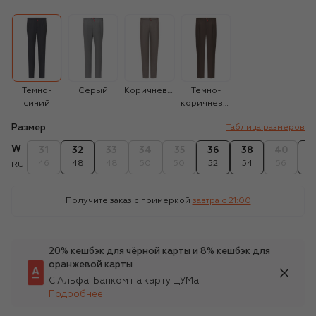
Темно-
Серый
Коричневый
Темно-
синий
коричневый
Размер
Таблица размеров
W
31
32
33
34
35
36
38
40
4
46
48
48
50
50
52
54
56
5
RU
Получите заказ с примеркой
завтра c 21:00
20% кешбэк для чёрной карты и 8% кешбэк для
оранжевой карты
С Альфа-Банком на карту ЦУМа
Подробнее