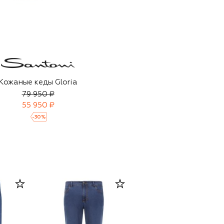
Кожаные кеды Gloria
79 950 ₽
55 950 ₽
-
30
%