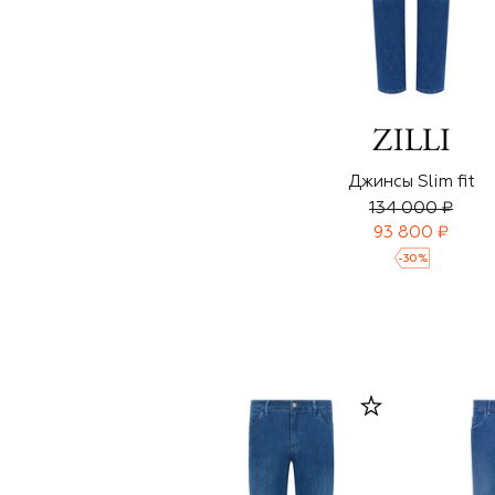
Джинсы Slim fit
134 000 ₽
93 800 ₽
-
30
%