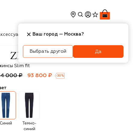
Ваш город —
Москва
?
ксессуары
Косметика
Интерьер
Новости
Выбрать другой
Да
li
инсы Slim fit
34 000 ₽
93 800 ₽
-
30
%
вет
Синий
Темно-
синий