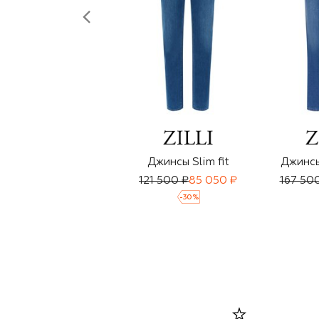
Джинсы Slim fit
Джинсы
121 500 ₽
85 050 ₽
167 50
-
30
%