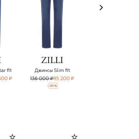
r fit
Джинсы Slim fit
Джинсы Wide fit
500 ₽
136 000 ₽
95 200 ₽
144 500 ₽
99 500 ₽
-
30
%
-
30
%