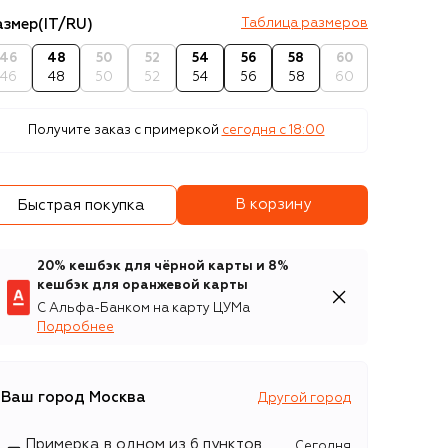
азмер
(IT/RU)
Таблица размеров
46
48
50
52
54
56
58
60
46
48
50
52
54
56
58
60
Получите заказ с примеркой
сегодня c 18:00
В корзину
Быстрая покупка
20% кешбэк для чёрной карты и 8%
кешбэк для оранжевой карты
С Альфа-Банком на карту ЦУМа
Подробнее
Ваш город
Москва
Другой город
Примерка в одном из 6 пунктов
Сегодня