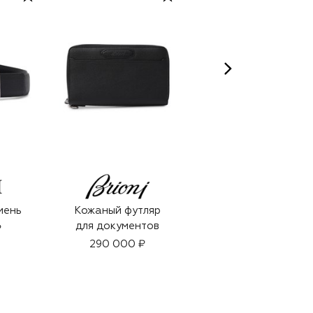
мень
Кожаный футляр
Парфюмерная вода
для документов
Millesime Night
₽
Vetiver (100ml)
290 000 ₽
39 900 ₽