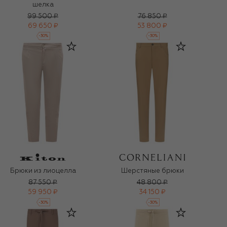
шелка
99 500 ₽
76 850 ₽
69 650 ₽
53 800 ₽
-
30
%
-
30
%
Брюки из лиоцелла
Шерстяные брюки
87 550 ₽
48 800 ₽
59 950 ₽
34 150 ₽
-
30
%
-
30
%