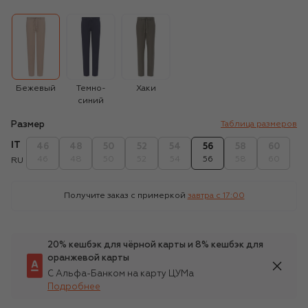
Бежевый
Темно-
Хаки
синий
Размер
Таблица размеров
IT
46
48
50
52
54
56
58
60
46
48
50
52
54
56
58
60
RU
Получите заказ с примеркой
завтра c 17:00
20% кешбэк для чёрной карты и 8% кешбэк для
оранжевой карты
С Альфа-Банком на карту ЦУМа
Подробнее