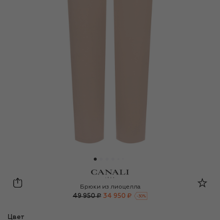
Canali
Брюки из лиоцелла
49 950 ₽
34 950 ₽
-
30
%
Цвет