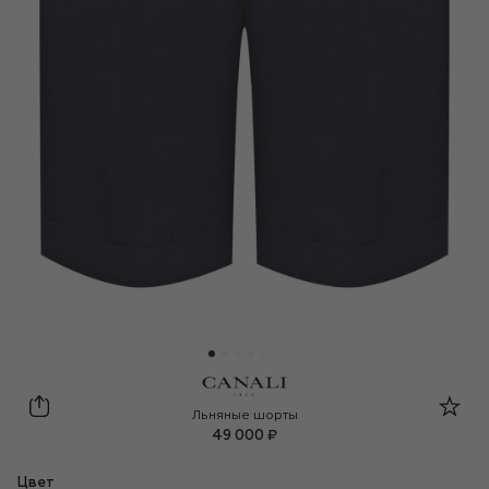
Canali
Льняные шорты
49 000 ₽
Цвет