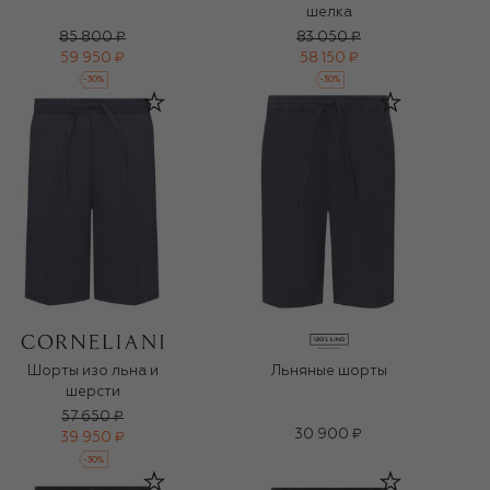
шелка
85 800 ₽
83 050 ₽
59 950 ₽
58 150 ₽
-
30
%
-
30
%
Шорты изо льна и
Льняные шорты
шерсти
57 650 ₽
30 900 ₽
39 950 ₽
-
30
%