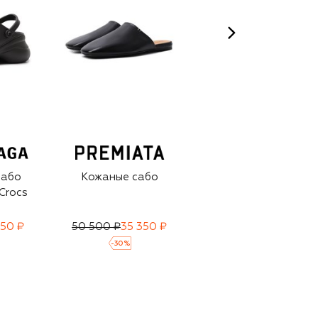
сабо
Кожаные сабо
Кожаные сабо
Crocs
650 ₽
50 500 ₽
35 350 ₽
114 000 ₽
79 800 ₽
-
30
%
-
30
%