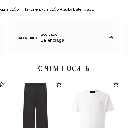
Баленсиаги ощущается в кутюрных коллекциях, линия
ские сабо
Текстильные сабо Alaska Balenciaga
готовой одежды включает приземленную, почти
базовую одежду: футболки, джинсы, худи
экспериментального оверсайз-кроя, монументальные
пиджаки и пальто, безразмерные куртки и платья с
принтами. Дополняют линию одежды футуристические
Все сабо
аксессуары, массивная обувь и it-сумки Motorcycle,
Balenciaga
Cagole, Hourglass и Rodeo.
С ЧЕМ НОСИТЬ