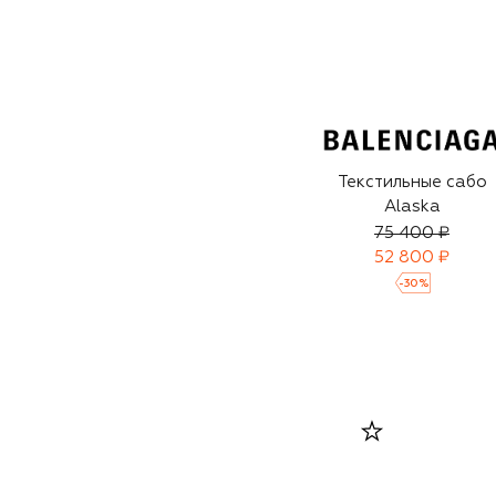
Текстильные сабо
Alaska
75 400 ₽
52 800 ₽
-
30
%