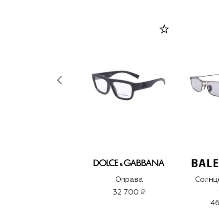
Оправа
Солнц
32 700 ₽
46