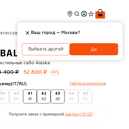
Ваш город —
Москва
?
ксессуары
Косметика
Интерьер
Новости
Выбрать другой
Да
lenciaga
екстильные сабо Alaska
5 400 ₽
52 800 ₽
-
30
%
азмер
(IT/RU)
Таблица размеров
39
40
41
42
43
44
45
39
40
41
42
43
44
45
Получите заказ с примеркой
завтра c 10:00