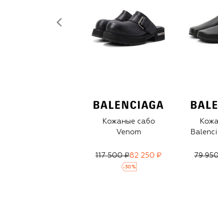
Кожаные сабо
Кожа
Venom
Balenci
117 500 ₽
82 250 ₽
79 950
-
30
%