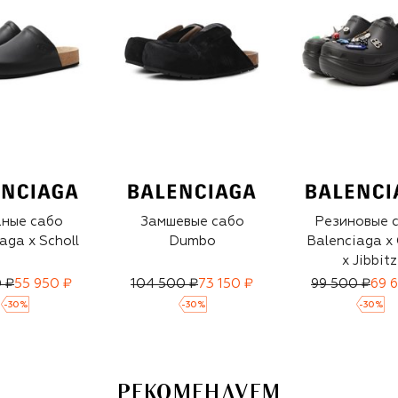
ные сабо
Замшевые сабо
Резиновые 
aga x Scholl
Dumbo
Balenciaga x 
x Jibbitz
 ₽
55 950 ₽
104 500 ₽
73 150 ₽
99 500 ₽
69 
-
30
%
-
30
%
-
30
%
РЕКОМЕНДУЕМ