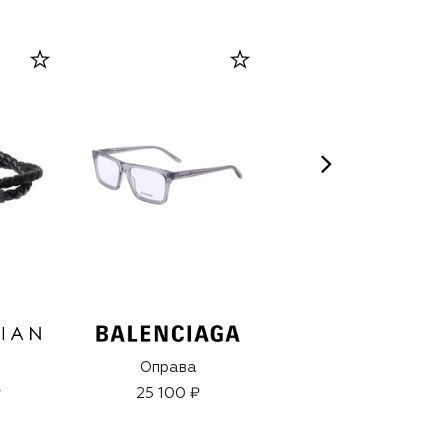
Оправа
Парфюмерный
экстракт Santal
₽
25 100 ₽
Austral (50ml)
38 500 ₽