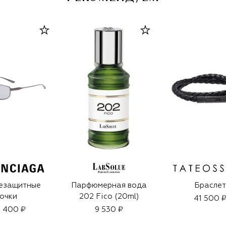
езащитные
Парфюмерная вода
Браслет
очки
202 Fico (20ml)
41 500 
 400 ₽
9 530 ₽