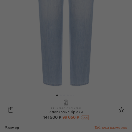
Brunello Cucinelli
Хлопковые брюки
141 500 ₽
99 050 ₽
-
30
%
Размер
Таблица размеров