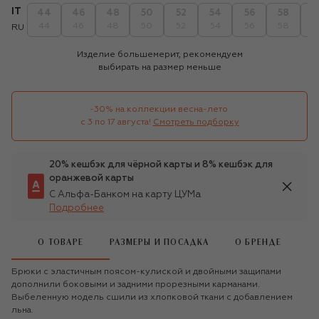
IT
44
46
48
50
52
54
56
58
6
44
46
48
50
52
54
56
58
6
RU
Изделие большемерит, рекомендуем
выбирать на размер меньше
-30% на коллекции весна-лето 

с 3 по 17 августа!
Смотреть подборку
20% кешбэк для чёрной карты и 8% кешбэк для
оранжевой карты
С Альфа-Банком на карту ЦУМа
Подробнее
О ТОВАРЕ
РАЗМЕРЫ И ПОСАДКА
О БРЕНДЕ
Брюки с эластичным поясом-кулиской и двойными защипами
дополнили боковыми и задними прорезными карманами.
Выбеленную модель сшили из хлопковой ткани с добавлением
льна.