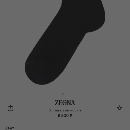
Zegna
Хлопковые носки
8 500 ₽
Цвет