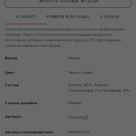
СМОТРЕТЬ ПОХОЖИЕ МОДЕЛИ
О ТОВАРЕ
РАЗМЕРЫ И ПОСАДКА
О БРЕНДЕ
Носки изготовили из мерсеризованного хлопка с добавлением
нейлона. Пару с плоскими кеттельными швами украсили
полосками, которые символизируют дорогу 232, проходящую
через заповедник Oasi Zegna.
Бренд
Zegna
Цвет
Темно-синий
Состав
Хлопок: 85%; Эластан
(Полиуретан): 2%; Полиамид: 13%;
Страна дизайна
Италия
Артикул
7032533
Артикул производителя
N5V40/720