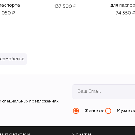
паспорта
для паспо
137 500 ₽
 050 ₽
74 350 
термобельё
и специальных предложениях
Женское
Мужско