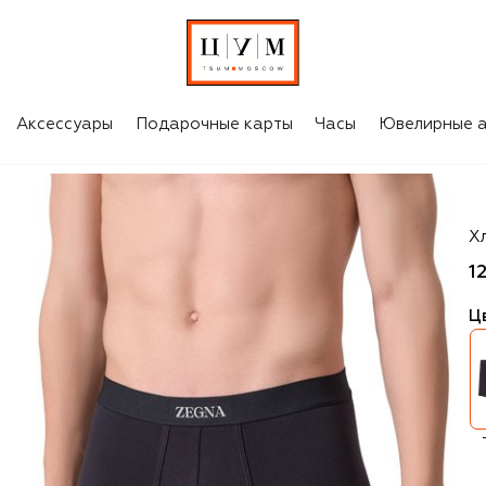
Аксессуары
Подарочные карты
Часы
Ювелирные а
Z
Х
1
Ц