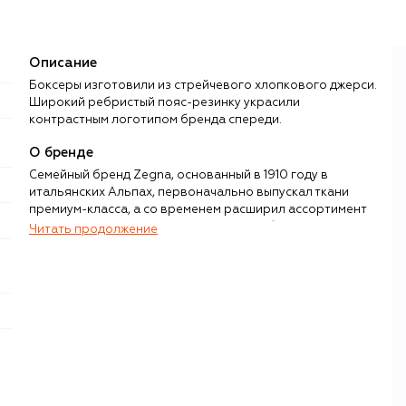
Описание
Боксеры изготовили из стрейчевого хлопкового джерси.
Широкий ребристый пояс-резинку украсили
контрастным логотипом бренда спереди.
О бренде
Семейный бренд Zegna, основанный в 1910 году в
итальянских Альпах, первоначально выпускал ткани
премиум-класса, а со временем расширил ассортимент
до полного спектра мужской одежды, обуви, сумок,
Читать продолжение
аксессуаров и парфюмерии. В основе
производственного цикла компании — уникальная
концепция Filiera Zegna, позволяющая контролировать
все этапы, от закупки сырья до создания готовых
изделий. Бренд владеет историческими мануфактурами
по производству тканей и трикотажа, например Lanificio
в Триверо, Tessitura в Новаре, Pettinatura в Вероне. Ему
также принадлежит австралийская ферма Achillfarm по
разведению овец мериносов, из шерсти которых
изготавливают сверхтонкую инновационную ткань