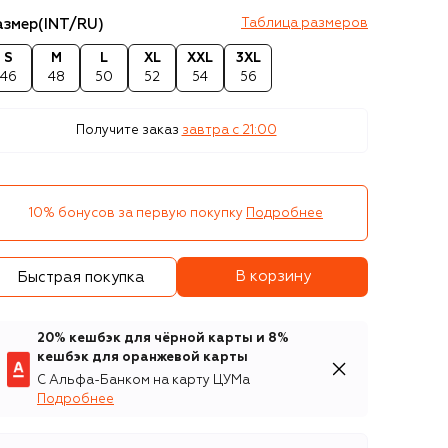
азмер
(INT/RU)
Таблица размеров
S
M
L
XL
XXL
3XL
46
48
50
52
54
56
Получите заказ
завтра c 21:00
10% бонусов за первую покупку
Подробнее
В корзину
Быстрая покупка
20% кешбэк для чёрной карты и 8%
кешбэк для оранжевой карты
С Альфа-Банком на карту ЦУМа
Подробнее