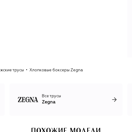
12MILMIL12.
Пост креативного директора марки занимает
Алессандро Сартори, балансирующий между
классической элегантностью и современными трендами.
Под его руководством в 2021-м компания провела
ребрендинг и объединила четыре линии одежды в одну.
К обновленному логотипу добавились две
параллельные линии, которые символизируют дорогу
Panoramica Zegna в горах Пьемонта, где находится
заповедник Oasi Zegna.
жские трусы
Хлопковые боксеры Zegna
Все трусы
Zegna
ПОХОЖИЕ МОДЕЛИ