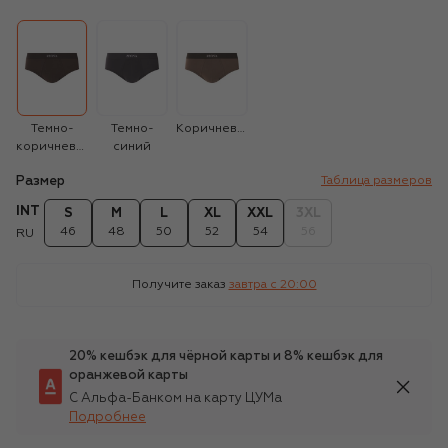
Темно-
Темно-
Коричневый
коричневый
синий
Размер
Таблица размеров
INT
S
M
L
XL
XXL
3XL
46
48
50
52
54
56
RU
Получите заказ
завтра c 20:00
20% кешбэк для чёрной карты и 8% кешбэк для
оранжевой карты
С Альфа-Банком на карту ЦУМа
Подробнее