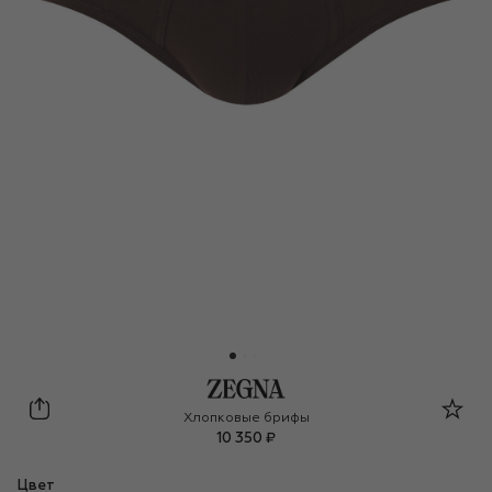
Zegna
Хлопковые брифы
10 350 ₽
Цвет