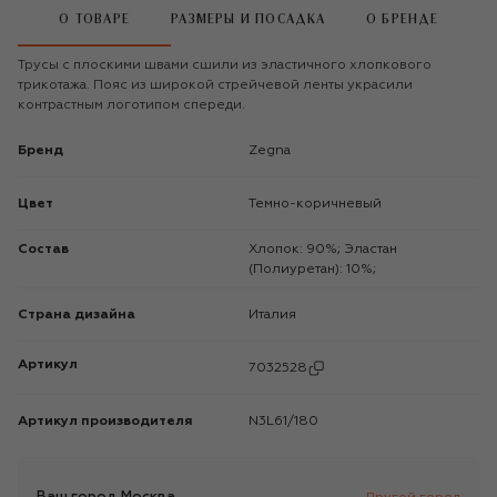
О ТОВАРЕ
РАЗМЕРЫ И ПОСАДКА
О БРЕНДЕ
Трусы с плоскими швами сшили из эластичного хлопкового
трикотажа. Пояс из широкой стрейчевой ленты украсили
контрастным логотипом спереди.
Бренд
Zegna
Цвет
Темно-коричневый
Состав
Хлопок: 90%; Эластан
(Полиуретан): 10%;
Страна дизайна
Италия
Артикул
7032528
Артикул производителя
N3L61/180