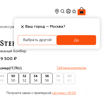
Ваш город —
Москва
?
ксессуары
Косметика
Интерьер
Новости
Выбрать другой
Да
efano Ricci
ожаный бомбер
19 500 ₽
азмер
(IT/RU)
Таблица размеров
48
50
52
54
56
58
60
48
50
52
54
56
58
60
Получите заказ с примеркой
сегодня c 19:00