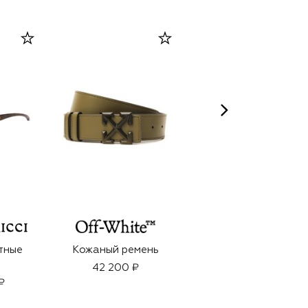
CLIVE CHRISTIAN
тные
Кожаный ремень
Духи Original
Collection X
42 200 ₽
Masculine (50ml)
₽
47 850 ₽