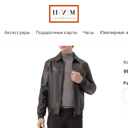
Аксессуары
Подарочные карты
Часы
Ювелирные а
St
К
9
Р