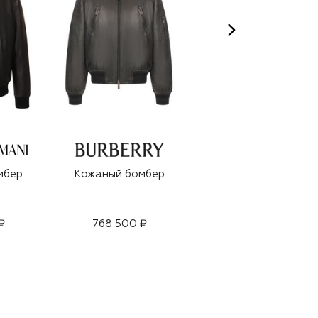
мбер
Кожаный бомбер
Бомбер с отделкой
из кожи аллигатора
₽
768 500 ₽
1 045 000 ₽