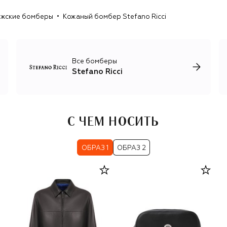
рисунками. Единственный принт, который украшает
жские бомберы
Кожаный бомбер Stefano Ricci
неформальные футболки и лонгсливы, изображение
орла Royal Eagle, символизирующего честь, силу и
достоинство.
Все бомберы
Stefano Ricci
С ЧЕМ НОСИТЬ
ОБРАЗ 1
ОБРАЗ 2