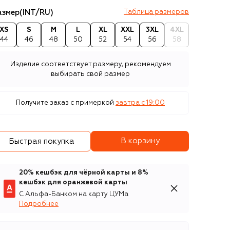
азмер
(INT/RU)
Таблица размеров
XS
S
M
L
XL
XXL
3XL
4XL
44
46
48
50
52
54
56
58
Изделие соответствует размеру, рекомендуем
выбирать свой размер
Получите заказ с примеркой
завтра c 19:00
В корзину
Быстрая покупка
20% кешбэк для чёрной карты и 8%
кешбэк для оранжевой карты
С Альфа-Банком на карту ЦУМа
Подробнее