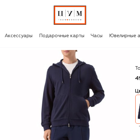
Аксессуары
Подарочные карты
Часы
Ювелирные а
Br
Т
4
Ц