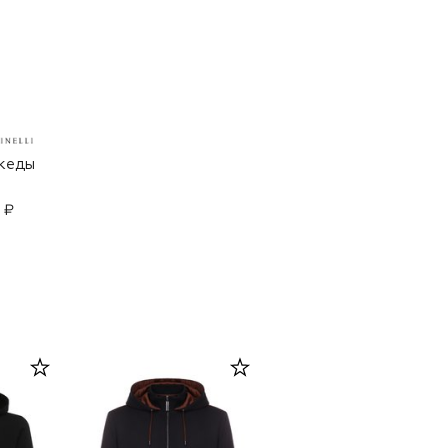
кеды
 ₽