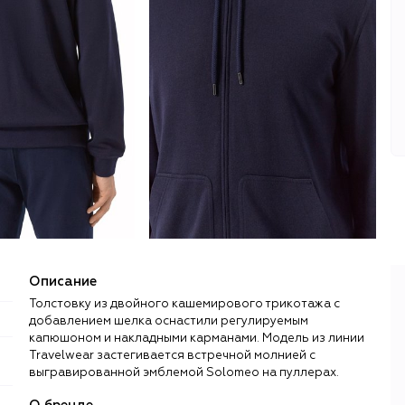
Описание
Толстовку из двойного кашемирового трикотажа с
добавлением шелка оснастили регулируемым
капюшоном и накладными карманами. Модель из линии
Travelwear застегивается встречной молнией с
выгравированной эмблемой Solomeo на пуллерах.