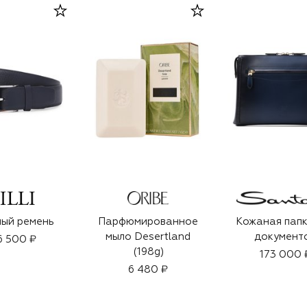
ый ремень
Парфюмированное
Кожаная папк
мыло Desertland
документ
6 500 ₽
(198g)
173 000 
6 480 ₽