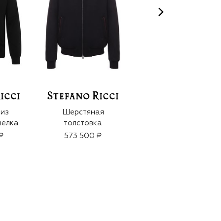
 из
Шерстяная
Кашемировая
шелка
толстовка
толстовка
₽
573 500 ₽
356 500 ₽