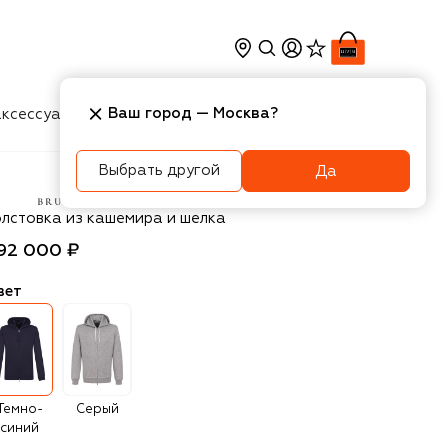
Ваш город —
Москва
?
ксессуары
Косметика
Интерьер
Новости
Выбрать другой
Да
unello Cucinelli
олстовка из кашемира и шелка
92 000 ₽
вет
Темно-
Серый
синий