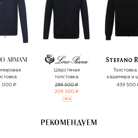
емировая
Шерстяная
Толстовка
лстовка
толстовка
кашемира и 
1 000 ₽
299 500 ₽
439 500 
209 500 ₽
-
30
%
РЕКОМЕНДУЕМ