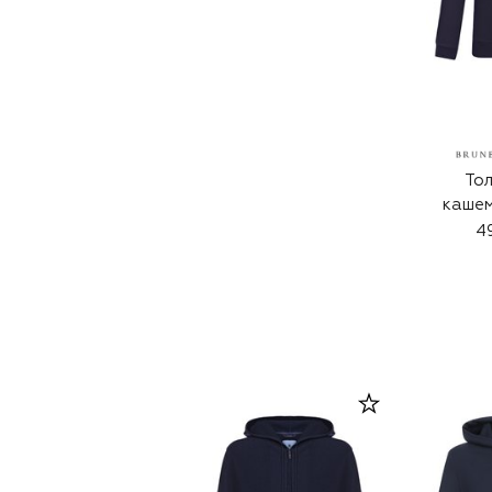
Тол
кашем
4