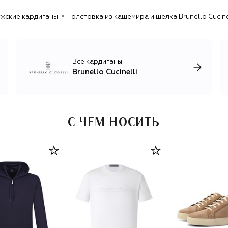
бленды для создания трикотажа — смесовую пряжу,
жские кардиганы
Толстовка из кашемира и шелка Brunello Cucine
свойства которой усиливают шелк, лен, шерсть и
хлопок.
Помимо кашемирового трикотажа, бренд выпускает
домашний текстиль и предметы декора, одежду и
Все кардиганы
аксессуары для мужчин и женщин в стиле smart casual и
Brunello Cucinelli
спорт-шик: брючные костюмы из шерсти и льна,
шелковые платья с изящными вышивками, базовые вещи
для спорта и путешествий, элегантные пальто и
пуховики.
С ЧЕМ НОСИТЬ