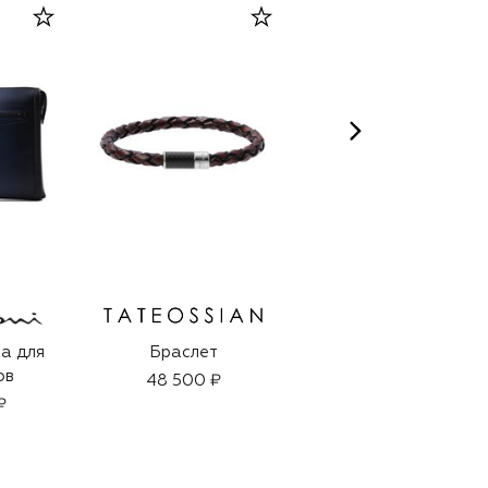
а для
Браслет
Парфюмированное
ов
мыло Valley of
48 500 ₽
Flowers (198g)
₽
6 480 ₽