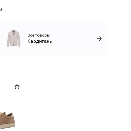
lli
Все товары
Кардиганы