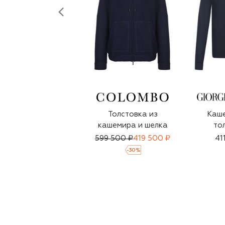
Толстовка из
Каш
кашемира и шелка
то
599 500 ₽
419 500 ₽
41
-
30
%