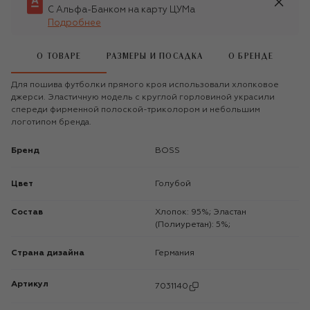
С Альфа-Банком на карту ЦУМа
Подробнее
О ТОВАРЕ
РАЗМЕРЫ И ПОСАДКА
О БРЕНДЕ
Для пошива футболки прямого кроя использовали хлопковое
джерси. Эластичную модель с круглой горловиной украсили
спереди фирменной полоской-триколором и небольшим
логотипом бренда.
Бренд
BOSS
Цвет
Голубой
Состав
Хлопок: 95%; Эластан
(Полиуретан): 5%;
Страна дизайна
Германия
Артикул
7031140