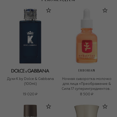
ERBORIAN
Духи K by Dolce & Gabbana
Ночная сыворотка-молочко
(100ml)
для лица «Преображение &
Сила 17 суперингредиентов»
(30ml)
19 020 ₽
8 500 ₽