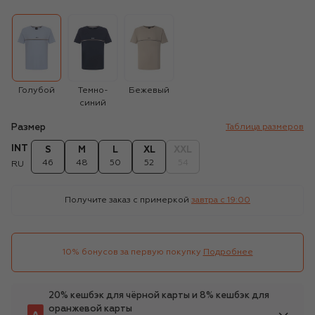
Голубой
Темно-
Бежевый
синий
Размер
Таблица размеров
INT
S
M
L
XL
XXL
46
48
50
52
54
RU
Получите заказ с примеркой
завтра c 19:00
10% бонусов за первую покупку
Подробнее
20% кешбэк для чёрной карты и 8% кешбэк для
оранжевой карты