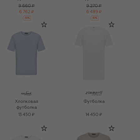
9 660 ₽
9 270 ₽
6 762 ₽
6 489 ₽
-
30
%
-
30
%
Хлопковая
Футболка
футболка
13 450 ₽
14 450 ₽