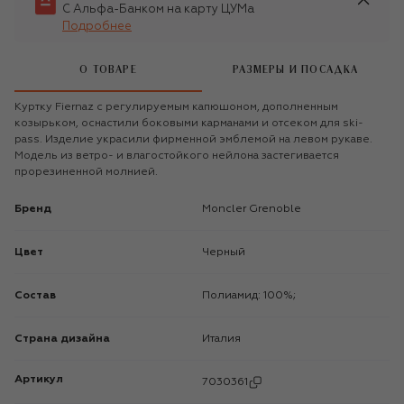
С Альфа-Банком на карту ЦУМа
Подробнее
О ТОВАРЕ
РАЗМЕРЫ И ПОСАДКА
Куртку Fiernaz с регулируемым капюшоном, дополненным
козырьком, оснастили боковыми карманами и отсеком для ski-
pass. Изделие украсили фирменной эмблемой на левом рукаве.
Модель из ветро- и влагостойкого нейлона застегивается
прорезиненной молнией.
Бренд
Moncler Grenoble
Цвет
Черный
Состав
Полиамид: 100%;
Страна дизайна
Италия
Артикул
7030361