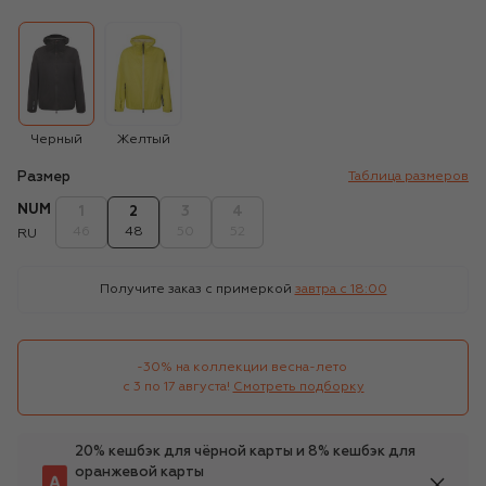
Черный
Желтый
Размер
Таблица размеров
NUM
1
2
3
4
46
48
50
52
RU
Получите заказ с примеркой
завтра c 18:00
-30% на коллекции весна-лето 

с 3 по 17 августа!
Смотреть подборку
20% кешбэк для чёрной карты и 8% кешбэк для
оранжевой карты