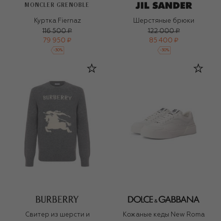
MONCLER GRENOBLE
Куртка Fiernaz
Шерстяные брюки
116 500 ₽
122 000 ₽
79 950 ₽
85 400 ₽
-
30
%
-
30
%
Свитер из шерсти и
Кожаные кеды New Roma