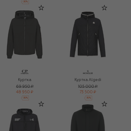
-
30
%
Куртка
Куртка Algedi
69 950 ₽
105 000 ₽
48 950 ₽
73 500 ₽
-
30
%
-
30
%