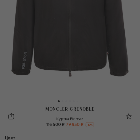
MONCLER GRENOBLE
Moncler Grenoble
Куртка Fiernaz
116 500 ₽
79 950 ₽
-
30
%
Цвет