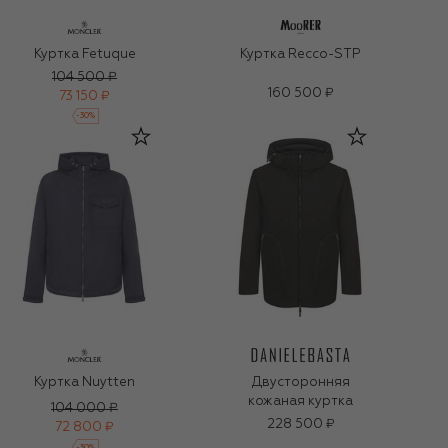
Куртка Fetuque
Куртка Recco-STP
104 500 ₽
160 500 ₽
73 150 ₽
-
30
%
Куртка Nuytten
Двусторонняя
кожаная куртка
104 000 ₽
228 500 ₽
72 800 ₽
-
30
%