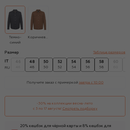
Темно-
Коричневый
синий
Размер
Таблица размеров
IT
46
48
50
52
54
56
58
60
6
46
48
50
52
54
56
58
60
6
RU
Получите заказ с примеркой
завтра c 10:00
-30% на коллекции весна-лето 

с 3 по 17 августа!
Смотреть подборку
20% кешбэк для чёрной карты и 8% кешбэк для