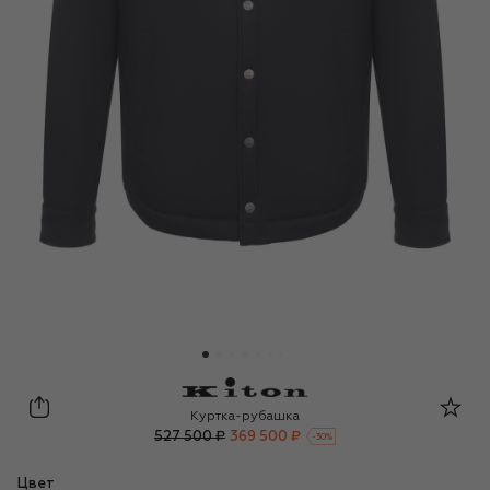
Kiton
Куртка-рубашка
527 500 ₽
369 500 ₽
-
30
%
Цвет