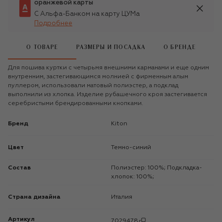
оранжевой карты
С Альфа-Банком на карту ЦУМа
Подробнее
О ТОВАРЕ
РАЗМЕРЫ И ПОСАДКА
О БРЕНДЕ
Для пошива куртки с четырьмя внешними карманами и еще одним
внутренним, застегивающимся молнией с фирменным алым
пуллером, использовали матовый полиэстер, а подклад
выполнили из хлопка. Изделие рубашечного кроя застегивается
серебристыми брендированными кнопками.
Бренд
Kiton
Цвет
Темно-синий
Состав
Полиэстер: 100%; Подкладка-
хлопок: 100%;
Страна дизайна
Италия
Артикул
7029478