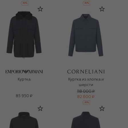
-
30
%
-
30
%
Куртка
Куртка из хлопка и
шерсти
118 000 ₽
85 950 ₽
82 600 ₽
-
30
%