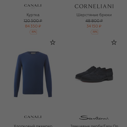
Куртка
Шерстяные брюки
120 500 ₽
48 800 ₽
84 350 ₽
34 150 ₽
-
30
%
-
30
%
Хлопковый джемпер
Замшевые дерби Easy On