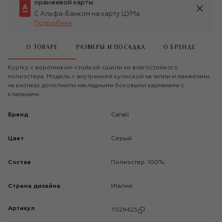
оранжевой карты
С Альфа-Банком на карту ЦУМа
Подробнее
О ТОВАРЕ
РАЗМЕРЫ И ПОСАДКА
О БРЕНДЕ
Куртку с воротником-стойкой сшили из влагостойкого
полиэстера. Модель с внутренней кулиской на талии и манжетами
на кнопках дополнили накладными боковыми карманами с
клапанами.
Бренд
Canali
Цвет
Серый
Состав
Полиэстер: 100%;
Страна дизайна
Италия
Артикул
7029423