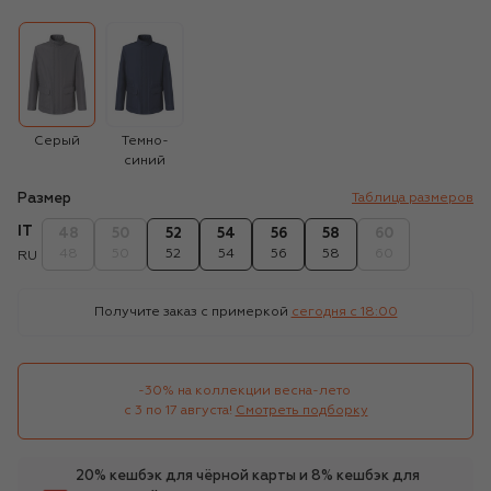
Серый
Темно-
синий
Размер
Таблица размеров
IT
48
50
52
54
56
58
60
48
50
52
54
56
58
60
RU
Получите заказ с примеркой
сегодня c 18:00
-30% на коллекции весна-лето 

с 3 по 17 августа!
Смотреть подборку
20% кешбэк для чёрной карты и 8% кешбэк для