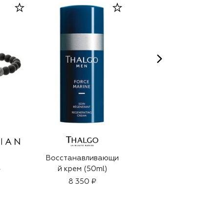
Восстанавливающи
Кожаный футляр
й крем (50ml)
для документов
₽
8 350 ₽
290 000 ₽