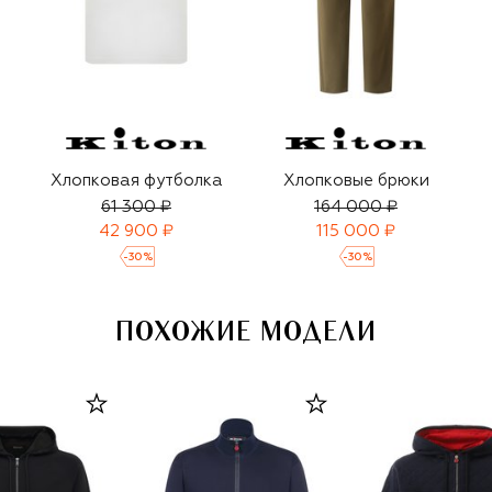
Хлопковая футболка
Хлопковые брюки
61 300 ₽
164 000 ₽
42 900 ₽
115 000 ₽
-
30
%
-
30
%
ПОХОЖИЕ МОДЕЛИ