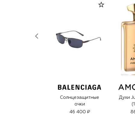
Солнцезащитные
Духи J
очки
(
46 400 ₽
8