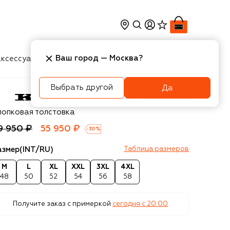
Ваш город —
Москва
?
ксессуары
Косметика
Интерьер
Новости
Выбрать другой
Да
ton
лопковая толстовка
9 950 ₽
55 950 ₽
-
30
%
азмер
(INT/RU)
Таблица размеров
M
L
XL
XXL
3XL
4XL
48
50
52
54
56
58
Получите заказ с примеркой
сегодня c 20:00