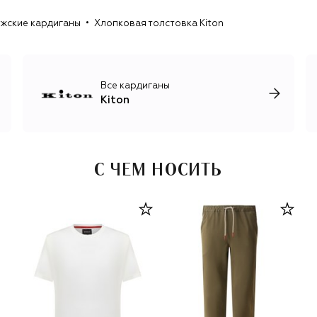
год и обязательно включают шерстяной и кашемировый
жские кардиганы
Хлопковая толстовка Kiton
трикотаж, лаконичные брючные костюмы для мужчин и
женщин, роскошные базовые вещи, обувь и аксессуары.
Все кардиганы
Kiton
С ЧЕМ НОСИТЬ