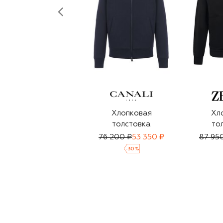
Хлопковая
Хл
толстовка
то
76 200 ₽
53 350 ₽
87 95
-
30
%