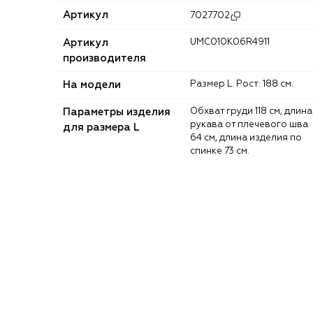
Артикул
7027702
Артикул
UMC010K06R4911
производителя
На модели
Размер L. Рост: 188 см.
Параметры изделия
Обхват груди 118 см, длина
рукава от плечевого шва
для размера L
64 см, длина изделия по
спинке 73 см.