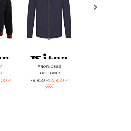
я
Хлопковая
Хлопковая
а
толстовка
толстовка
 500 ₽
79 950 ₽
55 950 ₽
122 500 ₽
85 750 ₽
-
30
%
-
30
%