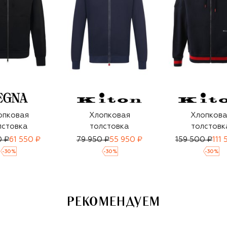
опковая
Хлопковая
Хлопкова
лстовка
толстовка
толстовк
0 ₽
61 550 ₽
79 950 ₽
55 950 ₽
159 500 ₽
111
-
30
%
-
30
%
-
30
%
РЕКОМЕНДУЕМ