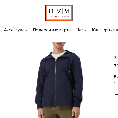
Аксессуары
Подарочные карты
Часы
Ювелирные а
Ki
Х
7
Р