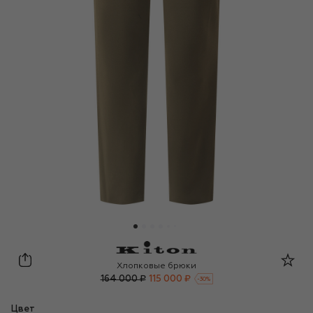
Kiton
Хлопковые брюки
164 000 ₽
115 000 ₽
-
30
%
Цвет