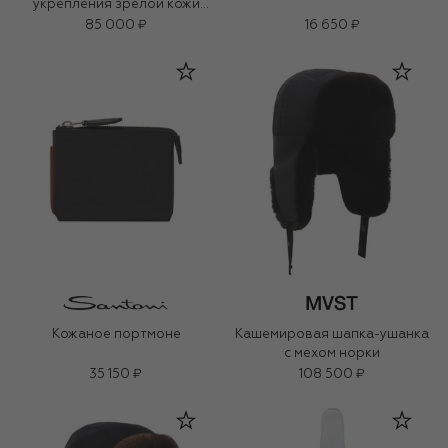
укрепления зрелой кожи
«3D-коллаген» (50ml)
85 000 ₽
16 650 ₽
Кожаное портмоне
Кашемировая шапка-ушанка
с мехом норки
35 150 ₽
108 500 ₽