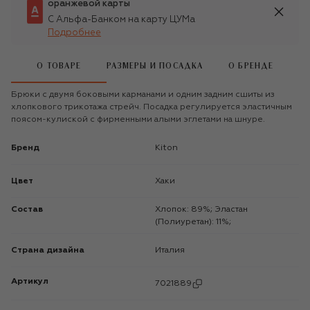
оранжевой карты
С Альфа-Банком на карту ЦУМа
Подробнее
О ТОВАРЕ
РАЗМЕРЫ И ПОСАДКА
О БРЕНДЕ
Брюки с двумя боковыми карманами и одним задним сшиты из
хлопкового трикотажа стрейч. Посадка регулируется эластичным
поясом-кулиской с фирменными алыми эглетами на шнуре.
Бренд
Kiton
Цвет
Хаки
Состав
Хлопок: 89%; Эластан
(Полиуретан): 11%;
Страна дизайна
Италия
Артикул
7021889