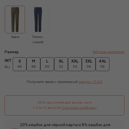
Хаки
Темно-
синий
Размер
Таблица размеров
INT
S
M
L
XL
XXL
3XL
4XL
46
48
50
52
54
56
58
RU
Получите заказ с примеркой
завтра c 17:00
-30% на коллекции весна-лето 

с 3 по 17 августа!
Смотреть подборку
20% кешбэк для чёрной карты и 8% кешбэк для