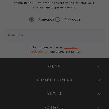
Чтобы первыми узнавать об эксклюзивных новинках и
специальных предложениях
Женское
Мужское
Продолжая, вы даете
согласие
на обработку
персональных данных
О ЦУМ
О магазине
ОНЛАЙН ПОКУПКИ
Новости и события
Вопросы и ответы
УСЛУГИ
Бутики и ПВЗ ЦУМ
Мобильное приложение
Контакты
Шопинг-сервисы
КОНТАКТЫ
Доставка