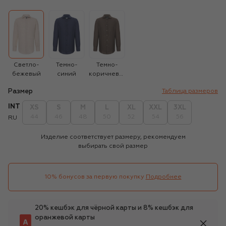
Светло-
Темно-
Темно-
бежевый
синий
коричневый
Размер
Таблица размеров
INT
XS
S
M
L
XL
XXL
3XL
44
46
48
50
52
54
56
RU
Изделие соответствует размеру, рекомендуем
выбирать свой размер
10% бонусов за первую покупку
Подробнее
20% кешбэк для чёрной карты и 8% кешбэк для
оранжевой карты