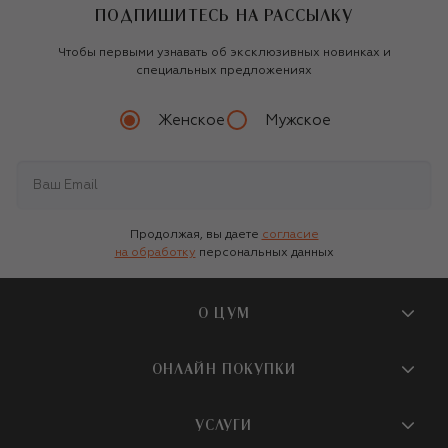
ПОДПИШИТЕСЬ НА РАССЫЛКУ
Чтобы первыми узнавать об эксклюзивных новинках и
специальных предложениях
Женское
Мужское
Продолжая, вы даете
согласие
на обработку
персональных данных
О ЦУМ
О магазине
ОНЛАЙН ПОКУПКИ
Новости и события
Вопросы и ответы
УСЛУГИ
Бутики и ПВЗ ЦУМ