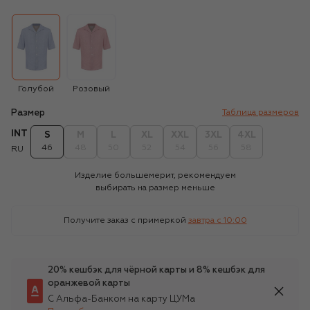
Голубой
Розовый
Размер
Таблица размеров
INT
S
M
L
XL
XXL
3XL
4XL
46
48
50
52
54
56
58
RU
Изделие большемерит, рекомендуем
выбирать на размер меньше
Получите заказ с примеркой
завтра c 10:00
20% кешбэк для чёрной карты и 8% кешбэк для
оранжевой карты
С Альфа-Банком на карту ЦУМа