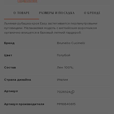
Подробнее
О ТОВАРЕ
РАЗМЕРЫ И ПОСАДКА
О БРЕНДЕ
Льняная рубашка кроя Easy застегивается перламутровыми
пуговицами. Меланжевая модель с английским воротником
органично впишется в базовый летний гардероб.
Бренд
Brunello Cucinelli
Цвет
Голубой
Состав
Лен: 100%;
Страна дизайна
Италия
Артикул
7026524
Артикул производителя
MM6840615