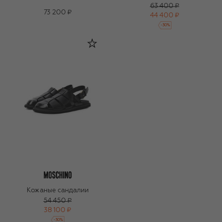
63 400 ₽
73 200 ₽
44 400 ₽
-
30
%
Кожаные сандалии
54 450 ₽
38 100 ₽
-
30
%