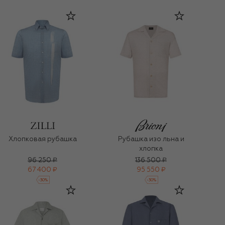
Хлопковая рубашка
Рубашка изо льна и
хлопка
96 250 ₽
136 500 ₽
67 400 ₽
95 550 ₽
-
30
%
-
30
%