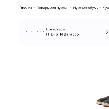
Главная
Товары для мужчин
Мужская обувь
Муж
Все товары
H`D`S`N Baracco