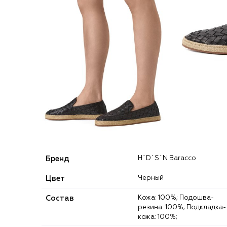
Бренд
H`D`S`N Baracco
Цвет
Черный
Состав
Кожа: 100%; Подошва-
резина: 100%; Подкладка-
кожа: 100%;