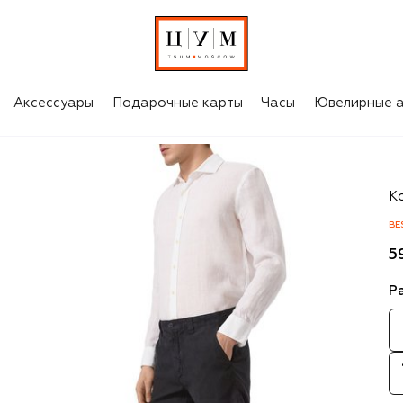
Аксессуары
Подарочные карты
Часы
Ювелирные а
H
К
BE
5
Р