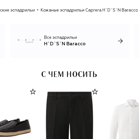
классические модели: лоферы, дерби, оксфорды и
ские эспадрильи
Кожаные эспадрильи Caprera H`D`S`N Baracco
топсайдеры из гладкой или матовой зернистой кожи и
замши, строгие дезерты, челси и отполированные
минималистичные ботинки. Сезонные капсулы
дополняют основную линию замшевыми эспадрильями
на джутовой подошве. Помимо классики, в арсенале
Все эспадрильи
бренда есть кроссовки и кеды всевозможных силуэтов, в
H`D`S`N Baracco
том числе зимние на натуральном меху. Новые коллекции
бренд практически каждый год представляет на главной
индустриальной выставке мужской моды Pitti Uomo во
Флоренции.
С ЧЕМ НОСИТЬ