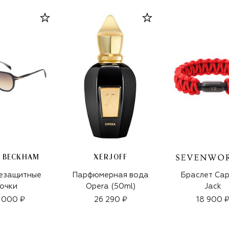
D BECKHAM
XERJOFF
езащитные
Парфюмерная вода
Браслет Cap
очки
Opera (50ml)
Jack
 000 ₽
26 290 ₽
18 900 