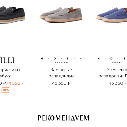
дрильи из
Замшевые
Замшевы
убука
эспадрильи
эспадрильи 
0 ₽
74 550 ₽
46 350 ₽
46 350 
-
30
%
РЕКОМЕНДУЕМ