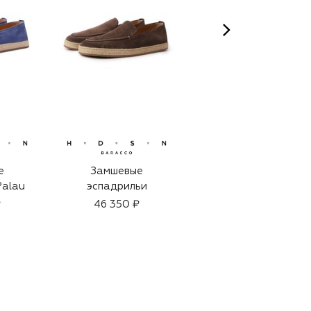
е
Замшевые
Замшевые
Palau
эспадрильи
эспадрильи Summer
₽
46 350 ₽
79 950 ₽
55 950 ₽
-
30
%