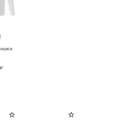
башка
 ₽