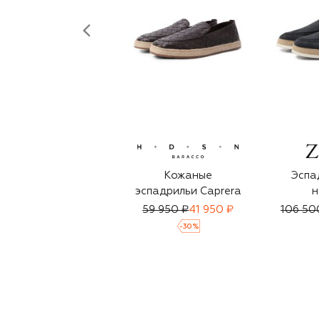
Кожаные
Эспа
эспадрильи Caprera
н
59 950 ₽
41 950 ₽
106 50
-
30
%