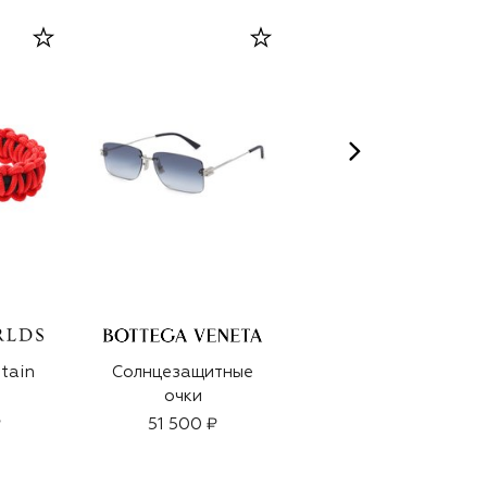
GRAHAM AND POTT
tain
Солнцезащитные
Духи Grey Vicuna
очки
(15ml)
₽
51 500 ₽
16 200 ₽