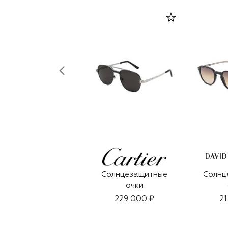
DAVI
Солнцезащитные
Солнц
очки
229 000 ₽
21