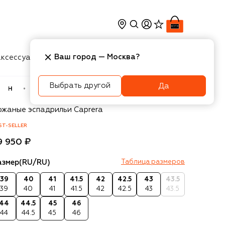
Ваш город —
Москва
?
ксессуары
Косметика
Интерьер
Новости
Выбрать другой
Да
`D`S`N Baracco
ожаные эспадрильи Caprera
ST-SELLER
9 950 ₽
азмер
(RU/RU)
Таблица размеров
39
40
41
41.5
42
42.5
43
43.5
39
40
41
41.5
42
42.5
43
43.5
44
44.5
45
46
44
44.5
45
46