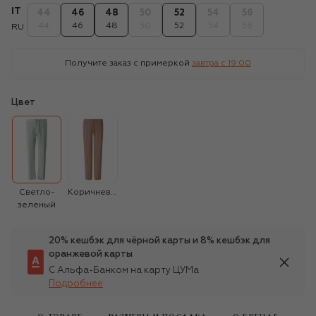
IT
44
46
48
50
52
54
56
44
46
48
50
52
54
56
RU
Получите заказ с примеркой
завтра c 19:00
Цвет
Светло-
Коричневый
зеленый
20% кешбэк для чёрной карты и 8% кешбэк для
оранжевой карты
С Альфа-Банком на карту ЦУМа
Подробнее