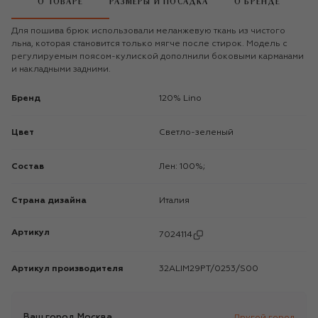
О ТОВАРЕ
РАЗМЕРЫ И ПОСАДКА
О БРЕНДЕ
Для пошива брюк использовали меланжевую ткань из чистого
льна, которая становится только мягче после стирок. Модель с
регулируемым поясом-кулиской дополнили боковыми карманами
и накладными задними.
Бренд
120% Lino
Цвет
Светло-зеленый
Состав
Лен: 100%;
Страна дизайна
Италия
Артикул
7024114
Артикул производителя
32ALIM29PT/0253/S00
Ваш город
Москва
Другой город