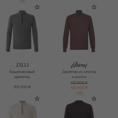
-
30
%
Кашемировый
Джемпер из хлопка
джемпер
и шелка
172 000 ₽
169 500 ₽
120 500 ₽
-
30
%