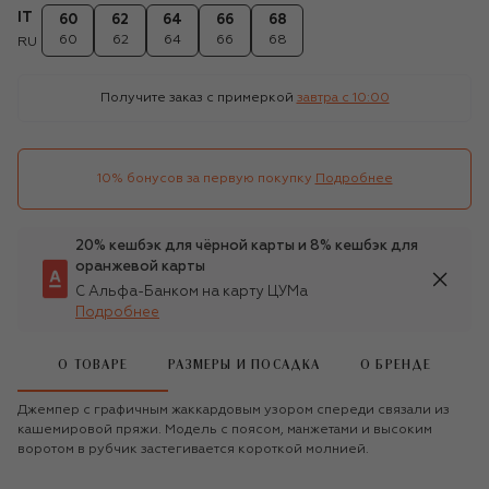
IT
60
62
64
66
68
60
62
64
66
68
RU
Получите заказ с примеркой
завтра c 10:00
10% бонусов за первую покупку
Подробнее
20% кешбэк для чёрной карты и 8% кешбэк для
оранжевой карты
С Альфа-Банком на карту ЦУМа
Подробнее
О ТОВАРЕ
РАЗМЕРЫ И ПОСАДКА
О БРЕНДЕ
Джемпер с графичным жаккардовым узором спереди связали из
кашемировой пряжи. Модель с поясом, манжетами и высоким
воротом в рубчик застегивается короткой молнией.