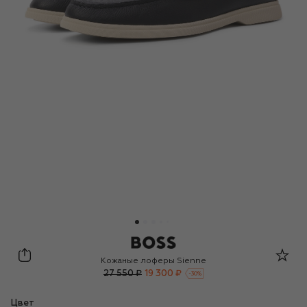
BOSS
Кожаные лоферы Sienne
27 550 ₽
19 300 ₽
-
30
%
Цвет