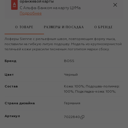
оранжевой карты
С Альфа-Банком на карту ЦУМа
Подробнее
О ТОВАРЕ
РАЗМЕРЫ И ПОСАДКА
О БРЕНДЕ
Лоферы Sienne с рельефным швом, повторяющим форму мыса,
поставили на гибкую литую подошву. Модель из крупнозернистой
телячьей кожи украсили тисненым логотипом марки сбоку.
Бренд
BOSS
Цвет
Черный
Состав
Кожа: 100%; Подошва-полимер:
100%; Подкладка-кожа: 100%;
Страна дизайна
Германия
Артикул
7022840