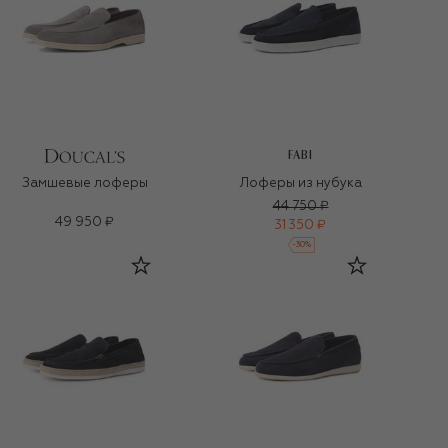
FABI
Замшевые лоферы
Лоферы из нубука
44 750 ₽
49 950 ₽
31 350 ₽
-
30
%