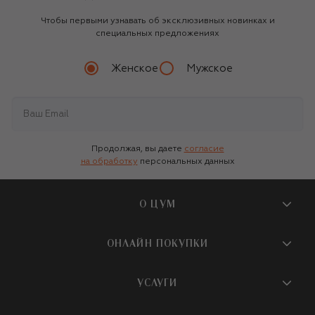
Чтобы первыми узнавать об эксклюзивных новинках и
специальных предложениях
Женское
Мужское
Продолжая, вы даете
согласие
на обработку
персональных данных
О ЦУМ
О магазине
ОНЛАЙН ПОКУПКИ
Новости и события
Вопросы и ответы
УСЛУГИ
Бутики и ПВЗ ЦУМ
Мобильное приложение
Контакты