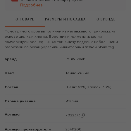
Подробнее
О ТОВАРЕ
РАЗМЕРЫ И ПОСАДКА
О БРЕНДЕ
Поло прямого кроя выполнили из меланжевого трикотажа на
основе шелка и хлопка. Воротник и манжеты изделия
подчеркнули рельефным кантом. Снизу модель с небольшими
разрезами по бокам украсили миниатюрным патчем Shark tag.
Бренд
Paul&Shark
Цвет
Темно-синий
Состав
Шелк: 62%; Хлопок: 38%;
Страна дизайна
Италия
Артикул
7022373
Артикул производителя
25411208