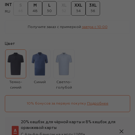
INT
S
M
L
XL
XXL
3XL
46
48
50
52
54
56
RU
Получите заказ с примеркой
завтра c 10:00
Цвет
Темно-
Синий
Светло-
синий
голубой
10% бонусов за первую покупку
Подробнее
20% кешбэк для чёрной карты и 8% кешбэк для
оранжевой карты
С Альфа-Банком на карту ЦУМа