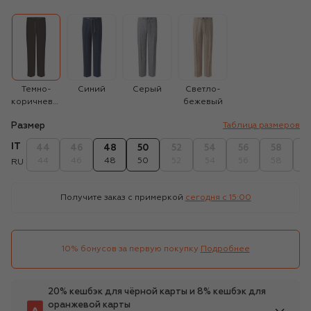
Темно-
Синий
Серый
Светло-
коричневый
бежевый
Размер
Таблица размеров
IT
44
46
48
50
52
54
56
58
6
44
46
48
50
52
54
56
58
6
RU
Получите заказ с примеркой
сегодня c 15:00
10% бонусов за первую покупку
Подробнее
20% кешбэк для чёрной карты и 8% кешбэк для
оранжевой карты