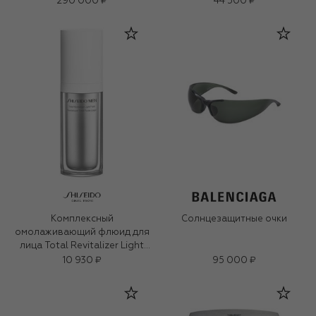
290 000 ₽
44 500 ₽
Комплексный
Солнцезащитные очки
омолаживающий флюид для
лица Total Revitalizer Light
Fluid (70ml)
10 930 ₽
95 000 ₽