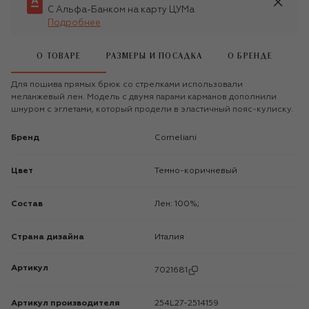
С Альфа-Банком на карту ЦУМа
Подробнее
О ТОВАРЕ
РАЗМЕРЫ И ПОСАДКА
О БРЕНДЕ
Для пошива прямых брюк со стрелками использовали
меланжевый лен. Модель с двумя парами карманов дополнили
шнуром с эглетами, который продели в эластичный пояс-кулиску.
Бренд
Corneliani
Цвет
Темно-коричневый
Состав
Лен: 100%;
Страна дизайна
Италия
Артикул
7021681
Артикул производителя
254L27-2514159