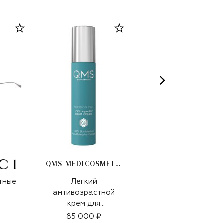
QMS MEDICOSMETICS
тные
Легкий
Кожаный ремень
антивозрастной
99 500 ₽
крем для
интенсивного
85 000 ₽