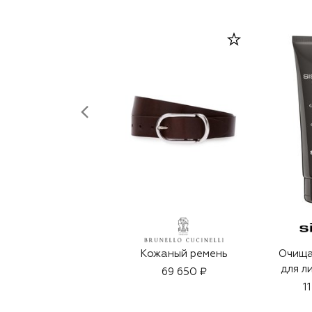
Кожаный ремень
Очища
для л
69 650 ₽
1