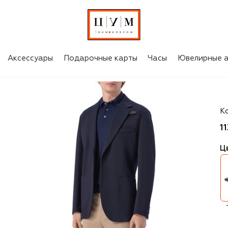
Аксессуары
Подарочные карты
Часы
Ювелирные а
St
К
1
Ц