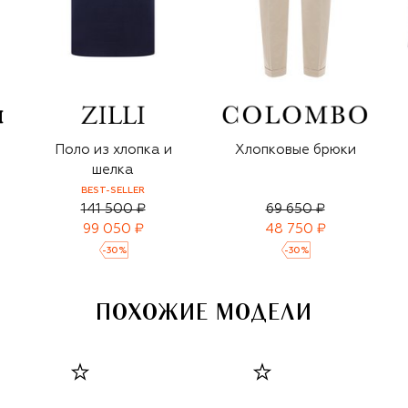
Поло из хлопка и
Хлопковые брюки
шелка
BEST-SELLER
141 500 ₽
69 650 ₽
99 050 ₽
48 750 ₽
-
30
%
-
30
%
ПОХОЖИЕ МОДЕЛИ