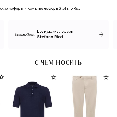
неформальные футболки и лонгсливы, изображение
ские лоферы
Кожаные лоферы Stefano Ricci
орла Royal Eagle, символизирующего честь, силу и
достоинство.
Все мужские лоферы
Stefano Ricci
С ЧЕМ НОСИТЬ