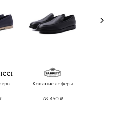
феры
Кожаные лоферы
Замшевые пенни-
лоферы
₽
78 450 ₽
86 500 ₽