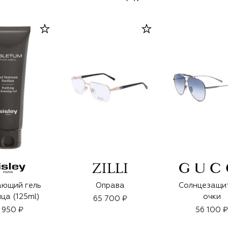
ющий гель
Оправа
Солнцезащи
ица (125ml)
очки
65 700 ₽
1 950 ₽
56 100 ₽