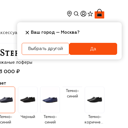
Ваш город —
Москва
?
ксессуары
Косметика
Интерьер
Новости
Выбрать другой
Да
efano Ricci
ожаные лоферы
13 000 ₽
вет
Темно-
синий
Темно-
Черный
Темно-
Темно-
синий
синий
коричневый