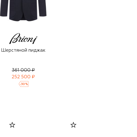
Шерстяной пиджак
361 000 ₽
252 500 ₽
-
30
%