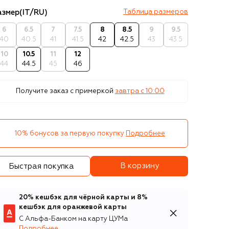
азмер
(IT/RU)
Таблица размеров
6
6.5
7
7.5
8
8.5
9
9.5
40
40.5
41
41.5
42
42.5
43
43.5
10
10.5
11
12
44
44.5
45
46
Получите заказ с примеркой
завтра c 10:00
10% бонусов за первую покупку
Подробнее
В корзину
Быстрая покупка
20% кешбэк для чёрной карты и 8%
кешбэк для оранжевой карты
С Альфа-Банком на карту ЦУМа
Подробнее