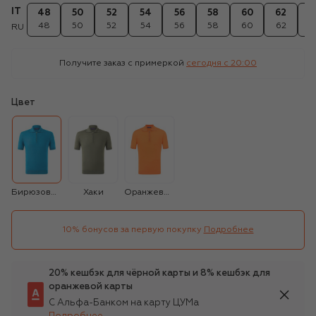
IT
48
50
52
54
56
58
60
62
6
48
50
52
54
56
58
60
62
6
RU
Получите заказ с примеркой
сегодня c 20:00
Цвет
Бирюзовый
Хаки
Оранжевый
10% бонусов за первую покупку
Подробнее
20% кешбэк для чёрной карты и 8% кешбэк для
оранжевой карты
С Альфа-Банком на карту ЦУМа