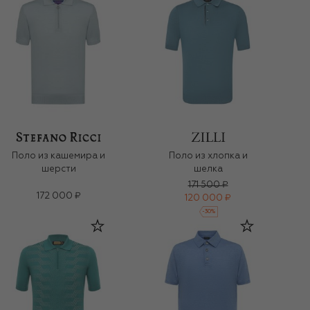
Поло из кашемира и
Поло из хлопка и
шерсти
шелка
171 500 ₽
172 000 ₽
120 000 ₽
-
30
%