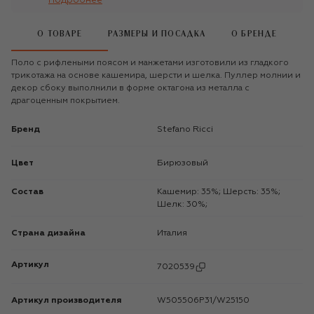
Подробнее
О ТОВАРЕ
РАЗМЕРЫ И ПОСАДКА
О БРЕНДЕ
Поло с рифлеными поясом и манжетами изготовили из гладкого
трикотажа на основе кашемира, шерсти и шелка. Пуллер молнии и
декор сбоку выполнили в форме октагона из металла с
драгоценным покрытием.
Бренд
Stefano Ricci
Цвет
Бирюзовый
Состав
Кашемир: 35%; Шерсть: 35%;
Шелк: 30%;
Страна дизайна
Италия
Артикул
7020539
Артикул производителя
W505506P31/W25150