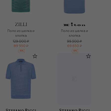
Поло из шелка и
Поло из шелка и
хлопка
хлопка
129 000 ₽
99 500 ₽
89 950 ₽
69 650 ₽
-
30
%
-
30
%