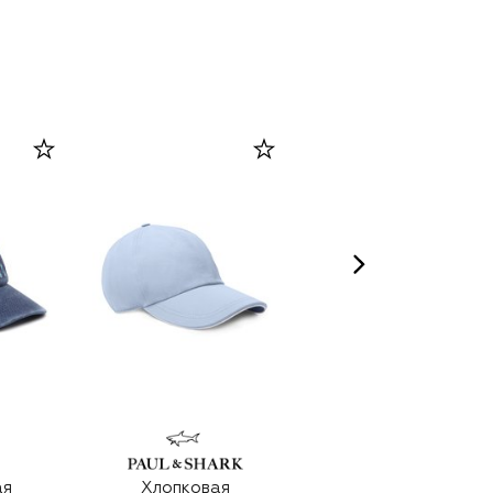
ая
Хлопковая
Парфюмерная вода