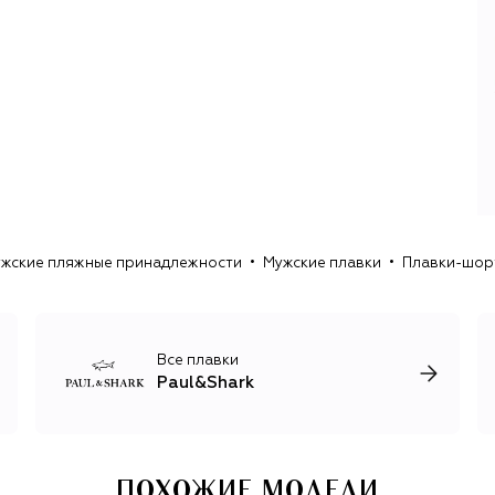
бренда использует лучшие современные экологичные
разработки, например, 100% переработанную
полиэфирную пряжу Seaqual® и нейлон Econyl® из
переработанных рыболовных сетей.
Дизайн коллекций также вдохновлен парусным спортом
и морской эстетикой. В цветовой гамме преобладают
белый, красный и темно-синий цвета, а среди принтов
чаще всего встречается полоска. Куртки из
инновационных материалов, хлопковые поло и
шерстяные джемперы, базовые рубашки и джинсы из
эластичного денима, ботинки и кроссовки составляют
жские пляжные принадлежности
Мужские плавки
Плавки-шор
основу коллекции, из которой легко сформировать
гардероб для активного времяпрепровождения не
только в море, но и в городе.
Все плавки
Paul&Shark
ПОХОЖИЕ МОДЕЛИ