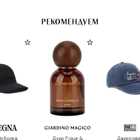
РЕКОМЕНДУЕМ
йсболка
Духи Figue &
Джинсов