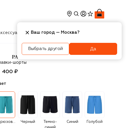
Ваш город —
Москва
?
ксессуары
Косметика
Интерьер
Новости
Выбрать другой
Да
aul&Shark
лавки-шорты
1 400 ₽
вет
Бирюзовый
Черный
Темно-
Синий
Голубой
синий