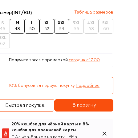
азмер
(INT/RU)
Таблица размеров
S
M
L
XL
XXL
3XL
4XL
5XL
46
48
50
52
54
56
58
60
6XL
62
Получите заказ с примеркой
сегодня c 17:00
10% бонусов за первую покупку
Подробнее
В корзину
Быстрая покупка
20% кешбэк для чёрной карты и 8%
кешбэк для оранжевой карты
С Альфа-Банком на карту ЦУМа