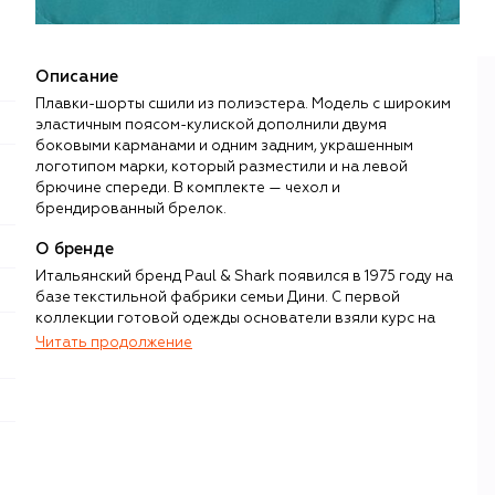
Описание
Плавки-шорты сшили из полиэстера. Модель с широким
эластичным поясом-кулиской дополнили двумя
боковыми карманами и одним задним, украшенным
логотипом марки, который разместили и на левой
брючине спереди. В комплекте — чехол и
брендированный брелок.
О бренде
Итальянский бренд Paul & Shark появился в 1975 году на
базе текстильной фабрики семьи Дини. С первой
коллекции готовой одежды основатели взяли курс на
вполне конкретную аудиторию, к которой
Читать продолжение
принадлежали сами, — яхтсменов и любителей
активного отдыха на воде.
Предназначение одежды Paul & Shark предопределило и
ее внешний вид, и функциональные характеристики.
Став пионерами в использовании технологичных тканей
с водо- и ветрозащитными свойствами, сегодня команда