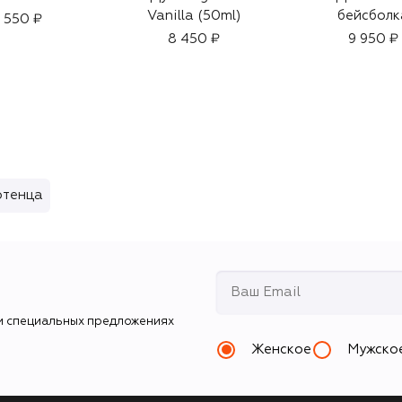
Vanilla (50ml)
бейсболк
1 550 ₽
8 450 ₽
9 950 ₽
отенца
и специальных предложениях
Женское
Мужско