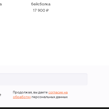
а
бейсболка
Apple Brandy on the
Rocks (30ml)
17 900 ₽
21 700 ₽
Продолжая, вы даете
согласие на
е
обработку
персональных данных