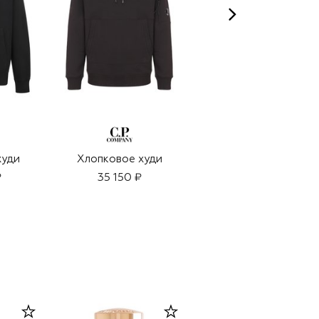
худи
Хлопковое худи
Шерстяное худи
₽
35 150 ₽
49 400 ₽