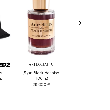
ARTEOLFATTO
я
Духи Black Hashish
Двусторонний
а
(100ml)
ремень
₽
28 000 ₽
22 450 ₽