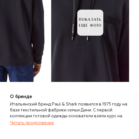
ПОКАЗАТЬ
ЕЩЕ ФОТО
О бренде
Итальянский бренд Paul & Shark появился в 1975 году на
базе текстильной фабрики семьи Дини. С первой
коллекции готовой одежды основатели взяли курс на
вполне конкретную аудиторию, к которой
Читать продолжение
принадлежали сами, — яхтсменов и любителей
активного отдыха на воде.