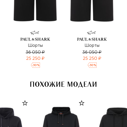
Шорты
Шорты
36 050 ₽
36 050 ₽
25 250 ₽
25 250 ₽
-
30
%
-
30
%
ПОХОЖИЕ МОДЕЛИ