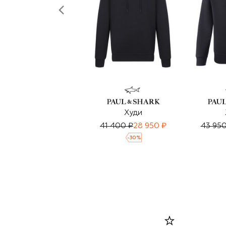
Худи
41 400 ₽
28 950 ₽
43 950
-
30
%