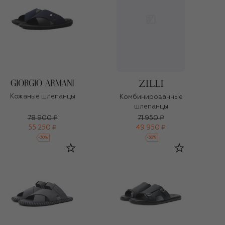
Кожаные шлепанцы
Комбинированные
шлепанцы
78 900 ₽
71 950 ₽
55 250 ₽
49 950 ₽
-
30
%
-
30
%