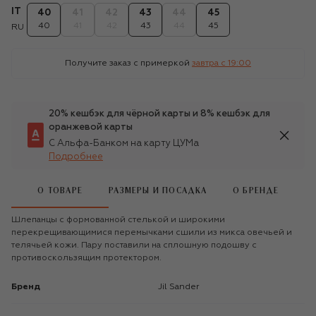
IT
40
41
42
43
44
45
40
41
42
43
44
45
RU
Получите заказ с примеркой
завтра c 19:00
20% кешбэк для чёрной карты и 8% кешбэк для
оранжевой карты
С Альфа-Банком на карту ЦУМа
Подробнее
О ТОВАРЕ
РАЗМЕРЫ И ПОСАДКА
О БРЕНДЕ
Шлепанцы с формованной стелькой и широкими
перекрещивающимися перемычками сшили из микса овечьей и
телячьей кожи. Пару поставили на сплошную подошву с
противоскользящим протектором.
Бренд
Jil Sander