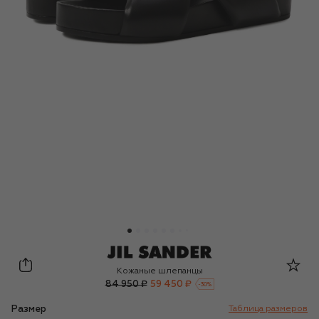
Jil Sander
Кожаные шлепанцы
84 950 ₽
59 450 ₽
-
30
%
Размер
Таблица размеров