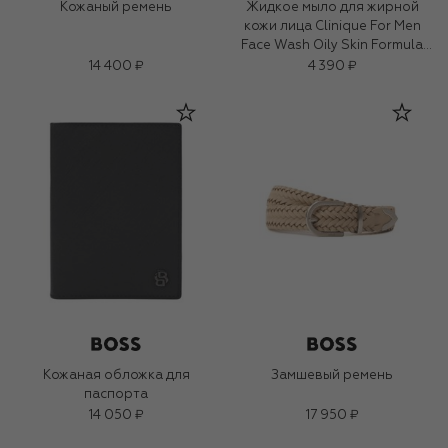
Кожаный ремень
Жидкое мыло для жирной
кожи лица Clinique For Men
Face Wash Oily Skin Formula
(200ml)
14 400 ₽
4 390 ₽
Кожаная обложка для
Замшевый ремень
паспорта
14 050 ₽
17 950 ₽