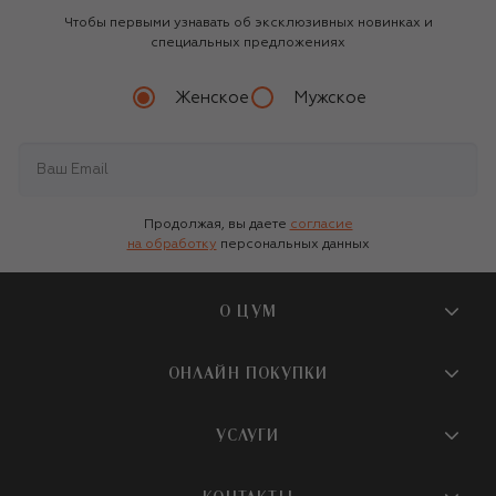
Чтобы первыми узнавать об эксклюзивных новинках и
специальных предложениях
Женское
Мужское
Продолжая, вы даете
согласие
на обработку
персональных данных
О ЦУМ
О магазине
ОНЛАЙН ПОКУПКИ
Новости и события
Вопросы и ответы
УСЛУГИ
Бутики и ПВЗ ЦУМ
Мобильное приложение
Контакты
Шопинг-сервисы