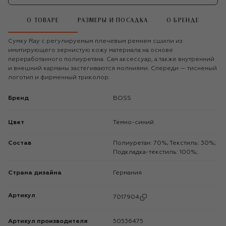
О ТОВАРЕ
РАЗМЕРЫ И ПОСАДКА
О БРЕНДЕ
Сумку Ray с регулируемым плечевым ремнем сшили из
имитирующего зернистую кожу материала на основе
переработанного полиуретана. Сам аксессуар, а также внутренний
и внешний карманы застегиваются молниями. Спереди — тисненый
логотип и фирменный триколор.
Бренд
BOSS
Цвет
Темно-синий
Состав
Полиуретан: 70%; Текстиль: 30%;
Подкладка-текстиль: 100%;
Страна дизайна
Германия
Артикул
7017904
Артикул производителя
50536475