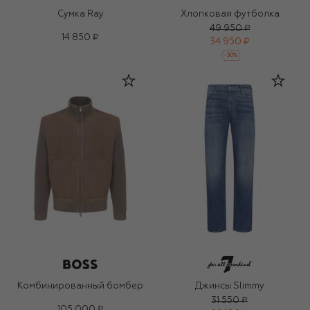
Сумка Ray
Хлопковая футболка
49 950 ₽
14 850 ₽
34 950 ₽
-
30
%
Комбинированный бомбер
Джинсы Slimmy
31 550 ₽
105 000 ₽