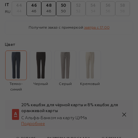
IT
44
46
48
50
52
54
56
58
44
46
48
50
52
54
56
58
RU
Получите заказ с примеркой
завтра c 17:00
Цвет
Темно-
Черный
Серый
Кремовый
синий
20% кешбэк для чёрной карты и 8% кешбэк для
оранжевой карты
С Альфа-Банком на карту ЦУМа
Подробнее