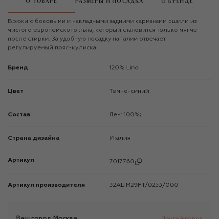
О ТОВАРЕ
РАЗМЕРЫ И ПОСАДКА
О БРЕНДЕ
Брюки с боковыми и накладными задними карманами сшили из
чистого европейского льна, который становится только мягче
после стирки. За удобную посадку на талии отвечает
регулируемый пояс-кулиска.
Бренд
120% Lino
Цвет
Темно-синий
Состав
Лен: 100%;
Страна дизайна
Италия
Артикул
7017760
Артикул производителя
32ALIM29PT/0253/000
Ваш город
Москва
Другой город