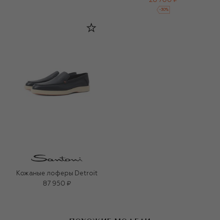
28 700 ₽
-
30
%
Кожаные лоферы Detroit
87 950 ₽