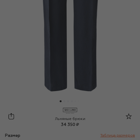
120% Lino
Льняные брюки
34 350 ₽
Размер
Таблица размеров