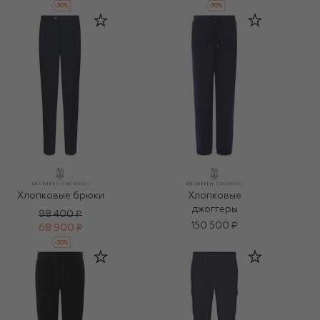
-
30
%
-
30
%
Хлопковые брюки
Хлопковые
джоггеры
98 400 ₽
150 500 ₽
68 900 ₽
-
30
%