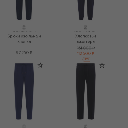
Брюки изо льна и
Хлопковые
хлопка
джоггеры
161 000 ₽
97 250 ₽
112 500 ₽
-
30
%