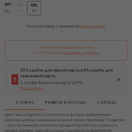
INT
5XL
6XL
60
62
RU
Получите заказ с примеркой
завтра c 10:00
-30% на коллекции весна-лето 

с 3 по 17 августа!
Смотреть подборку
20% кешбэк для чёрной карты и 8% кешбэк для
оранжевой карты
С Альфа-Банком на карту ЦУМа
Подробнее
О ТОВАРЕ
РАЗМЕРЫ И ПОСАДКА
О БРЕНДЕ
Джоггеры из двойного хлопкового футера с добавлением
нейлона, шелка и кашемира вошли в линию Travelwear. У изделия
с простроченными стрелками предусмотрели пояс-кулиску и
четыре кармана, один из которых подчеркнули фирменной