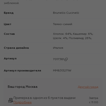
эмблемой.
Бренд
Brunello Cucinelli
Цвет
Темно-синий
Состав
Хлопок: 64%; Кашемир: 6%;
Шелк: 4%; Полиамид: 26%;
Страна дизайна
Италия
Артикул
7017381
Артикул производителя
MM8313271W
Ваш город
Москва
Другой город
Примерка в одном из 6 пунктов выдачи
Завтра
Подробнее
c 11:00