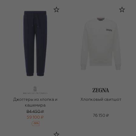
Джоггеры из хлопка и
Хлопковый свитшот
кашемира
84 450 ₽
76 150 ₽
59 100 ₽
-
30
%