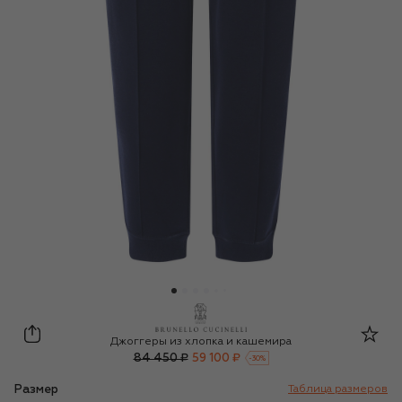
Brunello Cucinelli
Джоггеры из хлопка и кашемира
84 450 ₽
59 100 ₽
-
30
%
Размер
Таблица размеров