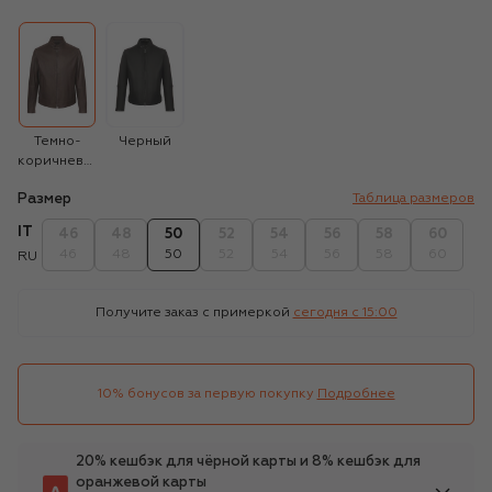
Темно-
Черный
коричневый
Размер
Таблица размеров
IT
46
48
50
52
54
56
58
60
46
48
50
52
54
56
58
60
RU
Получите заказ с примеркой
сегодня c 15:00
10% бонусов за первую покупку
Подробнее
20% кешбэк для чёрной карты и 8% кешбэк для
оранжевой карты