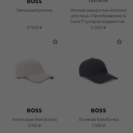
ERBORIAN
Замшевый ремень
Ночная сыворотка-молочко
для лица «Преображение &
Сила 17 суперингредиентов»
(10ml)
17 950 ₽
3 000 ₽
Хлопковая бейсболка
Льняная бейсболка
9 195 ₽
7 595 ₽