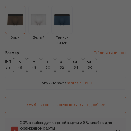
Хаки
Белый
Темно-
синий
Размер
Таблица размеров
INT
S
M
L
XL
XXL
3XL
46
48
50
52
54
56
RU
Получите заказ
завтра c 10:00
10% бонусов за первую покупку
Подробнее
20% кешбэк для чёрной карты и 8% кешбэк для
оранжевой карты