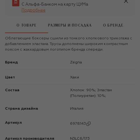
С Альфа-Банком на карту ЦУМа
Подробнее
О ТОВАРЕ
РАЗМЕРЫ И ПОСАДКА
О БРЕНДЕ
Облегающие боксеры сшили из тонкого хлопкового трикотажа с
добавлением эластана. Трусы дополнены широким контрастным
поясом с жаккардовым логотипом бренда спереди.
Бренд
Zegna
Цвет
Хаки
Состав
Хлопок: 90%; Эластан
(Полиуретан): 10%;
Страна дизайна
Италия
Артикул
6978143
Артикул производителя
N3LC6/173