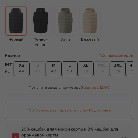
Черный
Темно-
Хаки
Бежевый
синий
Размер
Таблица размеров
INT
XS
S
M
L
XL
XXL
3XL
4XL
44
46
48
50
52
54
56
58
RU
Получите заказ с примеркой
завтра c 12:00
10% бонусов за первую покупку
Подробнее
20% кешбэк для чёрной карты и 8% кешбэк для
оранжевой карты