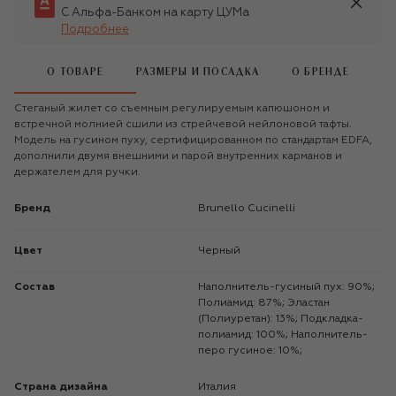
С Альфа-Банком на карту ЦУМа
Подробнее
О ТОВАРЕ
РАЗМЕРЫ И ПОСАДКА
О БРЕНДЕ
Стеганый жилет со съемным регулируемым капюшоном и
встречной молнией сшили из стрейчевой нейлоновой тафты.
Модель на гусином пуху, сертифицированном по стандартам EDFA,
дополнили двумя внешними и парой внутренних карманов и
держателем для ручки.
Бренд
Brunello Cucinelli
Цвет
Черный
Состав
Наполнитель-гусиный пух: 90%;
Полиамид: 87%; Эластан
(Полиуретан): 13%; Подкладка-
полиамид: 100%; Наполнитель-
перо гусиное: 10%;
Страна дизайна
Италия