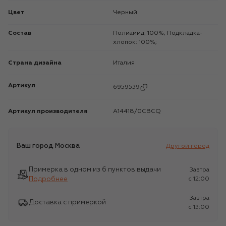
Цвет
Черный
Состав
Полиамид: 100%; Подкладка-
хлопок: 100%;
Страна дизайна
Италия
Артикул
6959539
Артикул производителя
A14418/0CBCQ
Ваш город
Москва
Другой город
Примерка в одном из 6 пунктов выдачи
Завтра
Подробнее
c 12:00
Завтра
Доставка с примеркой
c 13:00