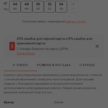
IT
46
48
50
52
54
56
46
48
50
52
54
56
RU
Получите заказ с примеркой
завтра c 12:00
20% кешбэк для чёрной карты и 8% кешбэк для
оранжевой карты
С Альфа-Банком на карту ЦУМа
Подробнее
О ТОВАРЕ
РАЗМЕРЫ И ПОСАДКА
О БРЕНДЕ
Куртка с регулируемыми манжетами и узким воротником-стойкой
с кнопкой напоминает униформу мотогонщиков. Для пошива
модели с боковыми карманами и встречной молнией
использовали непродуваемый нейлон. Левый рукав украсили
вышитой эмблемой Oval D в тон.
Бренд
Diesel