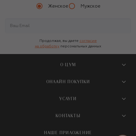
Женское
Мужское
Продолжая, вы даете
согласие
на обработку
персональных данных
О ЦУМ
О магазине
ОНЛАЙН ПОКУПКИ
Новости и события
Вопросы и ответы
УСЛУГИ
Бутики и ПВЗ ЦУМ
Мобильное приложение
Контакты
Шопинг-сервисы
КОНТАКТЫ
Доставка
Наша история
Шопинг со стилистом ЦУМ
Обмен и возврат
+7 495 933 73 00
Карьера
НАШЕ ПРИЛОЖЕНИЕ
Подарочная карта