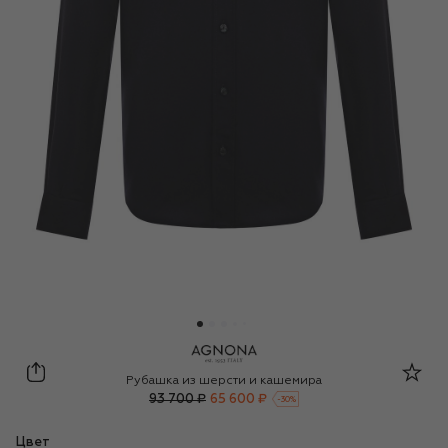
Agnona
Рубашка из шерсти и кашемира
93 700 ₽
65 600 ₽
-
30
%
Цвет