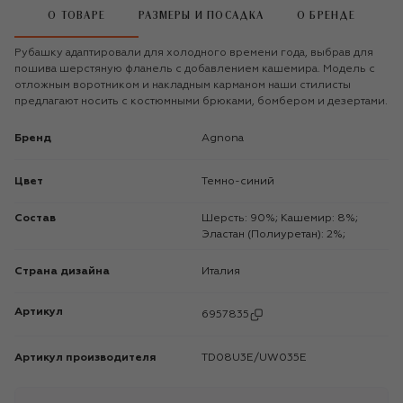
О ТОВАРЕ
РАЗМЕРЫ И ПОСАДКА
О БРЕНДЕ
Рубашку адаптировали для холодного времени года, выбрав для
пошива шерстяную фланель с добавлением кашемира. Модель с
отложным воротником и накладным карманом наши стилисты
предлагают носить с костюмными брюками, бомбером и дезертами.
Бренд
Agnona
Цвет
Темно-синий
Состав
Шерсть: 90%; Кашемир: 8%;
Эластан (Полиуретан): 2%;
Страна дизайна
Италия
Артикул
6957835
Артикул производителя
TD08U3E/UW035E