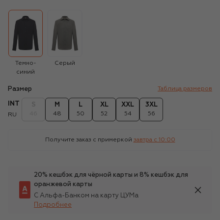
Темно-
Серый
синий
Размер
Таблица размеров
INT
S
M
L
XL
XXL
3XL
46
48
50
52
54
56
RU
Получите заказ с примеркой
завтра c 10:00
20% кешбэк для чёрной карты и 8% кешбэк для
оранжевой карты
С Альфа-Банком на карту ЦУМа
Подробнее