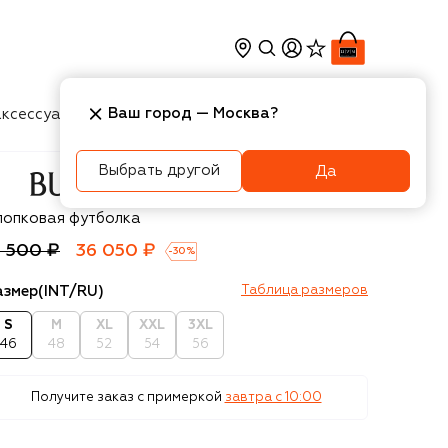
Ваш город —
Москва
?
ксессуары
Косметика
Интерьер
Новости
Выбрать другой
Да
rberry
лопковая футболка
1 500 ₽
36 050 ₽
-
30
%
азмер
(INT/RU)
Таблица размеров
S
M
XL
XXL
3XL
46
48
52
54
56
Получите заказ с примеркой
завтра c 10:00