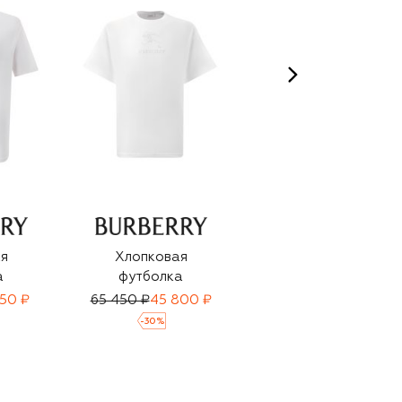
я
Хлопковая
Хлопковая
а
футболка
футболка
150 ₽
65 450 ₽
45 800 ₽
65 600 ₽
45 900 ₽
-
30
%
-
30
%