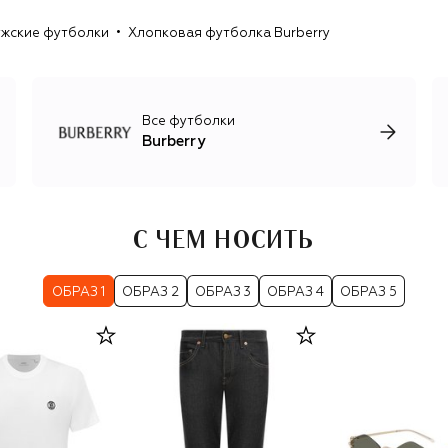
империи: бренд выпускает не только тренчи, но и
жские футболки
Хлопковая футболка Burberry
полноценные коллекции мужской, женской и детской
одежды, парфюмерию и товары для дома. Основное
производство по-прежнему сосредоточено в Англии, а
вектор развития марки сегодня определяет креативный
директор Дэниел Ли, который вывел консервативный
Все футболки
английский бренд в высшую лигу мировой моды.
Burberry
С ЧЕМ НОСИТЬ
ОБРАЗ 1
ОБРАЗ 2
ОБРАЗ 3
ОБРАЗ 4
ОБРАЗ 5