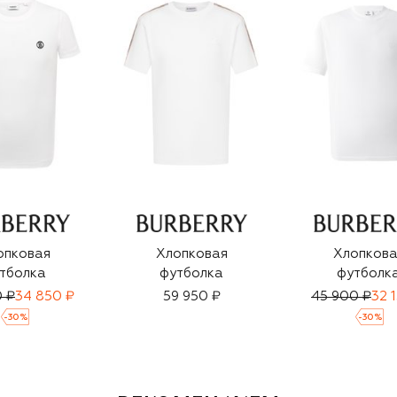
опковая
Хлопковая
Хлопкова
тболка
футболка
футболк
 ₽
34 850 ₽
59 950 ₽
45 900 ₽
32 
-
30
%
-
30
%