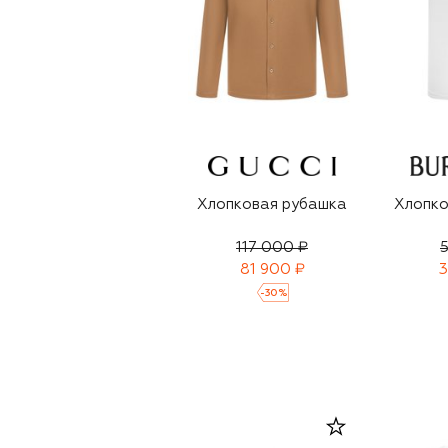
Хлопковая рубашка
Хлопко
117 000 ₽
5
81 900 ₽
3
-
30
%