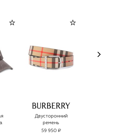
ая
Двусторонний
Хлопковая
а
ремень
бейсболка
59 950 ₽
49 950 ₽