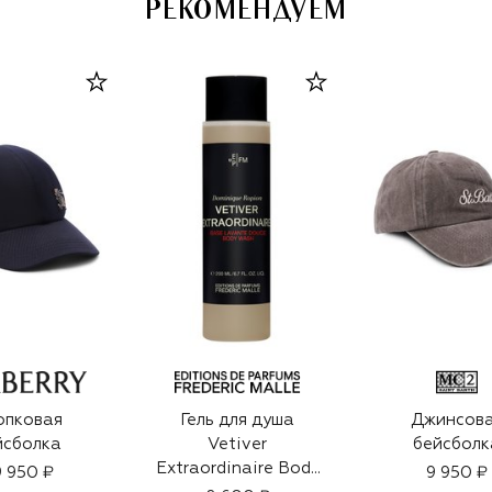
РЕКОМЕНДУЕМ
опковая
Гель для душа
Джинсов
йсболка
Vetiver
бейсболк
Extraordinaire Body
 950 ₽
9 950 ₽