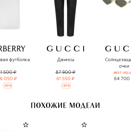
вая футболка
Джинсы
Солнцезащ
очки
1 500 ₽
87 900 ₽
BEST-SELL
6 050 ₽
61 550 ₽
64 700
-
30
%
-
30
%
ПОХОЖИЕ МОДЕЛИ