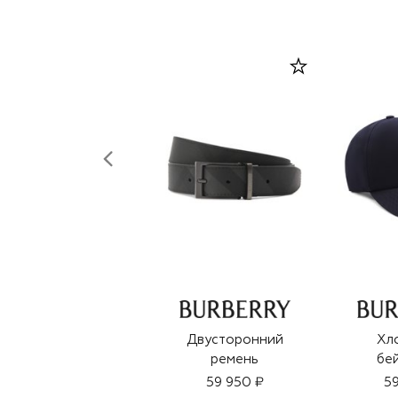
Двусторонний
Хл
ремень
бе
59 950 ₽
59