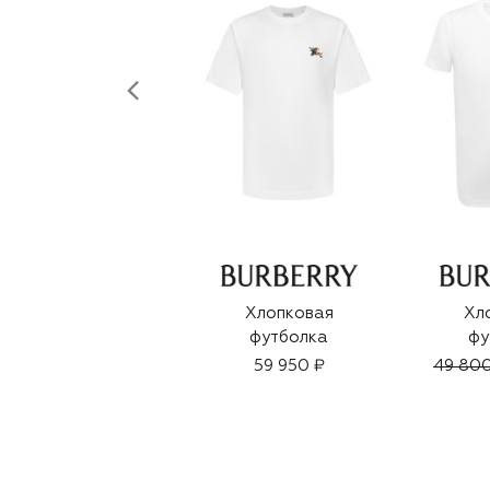
Хлопковая
Хл
футболка
фу
59 950 ₽
49 800