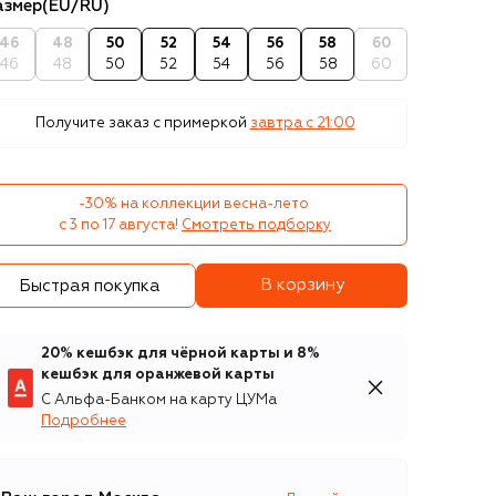
азмер
(EU/RU)
46
48
50
52
54
56
58
60
46
48
50
52
54
56
58
60
Получите заказ с примеркой
завтра c 21:00
-30% на коллекции весна-лето 

с 3 по 17 августа!
Смотреть подборку
В корзину
Быстрая покупка
20% кешбэк для чёрной карты и 8%
кешбэк для оранжевой карты
С Альфа-Банком на карту ЦУМа
Подробнее