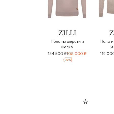
Поло из шерсти и
Поло и
шелка
и
154 500 ₽
108 000 ₽
119 00
-
30
%