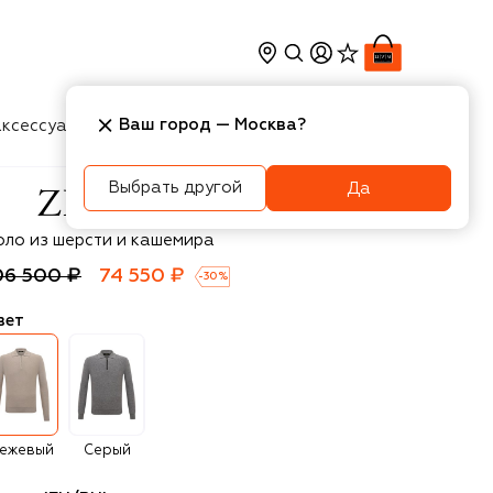
Ваш город —
Москва
?
ксессуары
Косметика
Интерьер
Новости
Выбрать другой
Да
li
оло из шерсти и кашемира
06 500 ₽
74 550 ₽
-
30
%
вет
ежевый
Серый