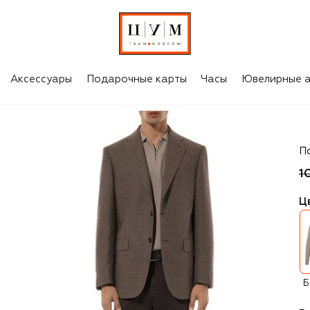
Аксессуары
Подарочные карты
Часы
Ювелирные а
Zil
П
1
Ц
Б