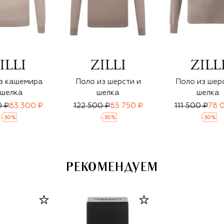
з кашемира
Поло из шерсти и
Поло из шер
 шелка
шелка
шелка
0 ₽
83 300 ₽
122 500 ₽
85 750 ₽
111 500 ₽
78 
-
30
%
-
30
%
-
30
%
РЕКОМЕНДУЕМ