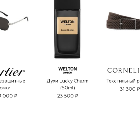
езащитные
Духи Lucky Charm
Текстильный 
очки
(50ml)
31 300 ₽
9 000 ₽
23 500 ₽