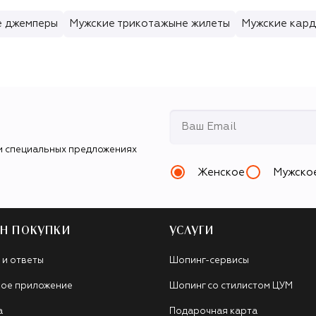
е джемперы
Мужские трикотажыне жилеты
Мужские кар
и специальных предложениях
Женское
Мужско
Н ПОКУПКИ
УСЛУГИ
 и ответы
Шопинг-сервисы
ое приложение
Шопинг со стилистом ЦУМ
а
Подарочная карта