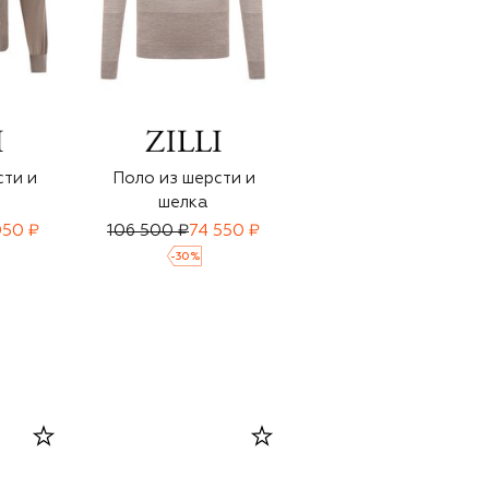
сти и
Поло из шерсти и
Поло из шерсти и
шелка
кашемира
050 ₽
106 500 ₽
74 550 ₽
126 500 ₽
88 550 ₽
-
30
%
-
30
%