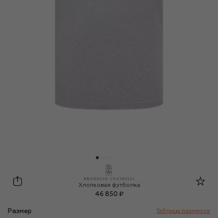
Brunello Cucinelli
Хлопковая футболка
46 850 ₽
Размер
Таблица размеров