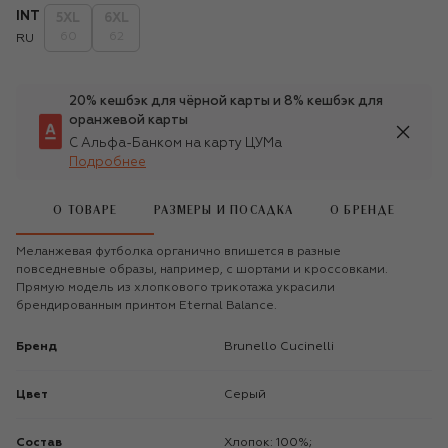
INT
5XL
6XL
60
62
RU
20% кешбэк для чёрной карты и 8% кешбэк для
оранжевой карты
С Альфа-Банком на карту ЦУМа
Подробнее
О ТОВАРЕ
РАЗМЕРЫ И ПОСАДКА
О БРЕНДЕ
Меланжевая футболка органично впишется в разные
повседневные образы, например, с шортами и кроссовками.
Прямую модель из хлопкового трикотажа украсили
брендированным принтом Eternal Balance.
Бренд
Brunello Cucinelli
Цвет
Серый
Состав
Хлопок: 100%;