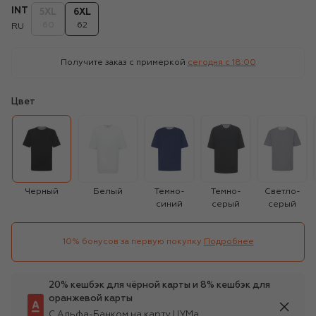
INT
5XL
6XL
60
62
RU
Получите заказ с примеркой
сегодня c 18:00
Цвет
Черный
Белый
Темно-
Темно-
Светло-
синий
серый
серый
10% бонусов за первую покупку
Подробнее
20% кешбэк для чёрной карты и 8% кешбэк для
оранжевой карты
С Альфа-Банком на карту ЦУМа