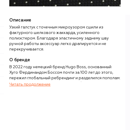
Описание
Узкий галстук с точечным микроузором сшили из
фактурного шелкового жаккарда, усиленного
полиэстером. Благодаря эластичному заднему шву
ручной работы аксессуар легко драпируется и не
перекручивается.
О бренде
В 2022 году немецкий бренд Hugo Boss, основанный
Хуго Фердинандом Боссом почти за 100 лет до этого,
пережил глобальный ребрендинг и разделился пополам:
все костюмы и сдержанный гардероб в стиле smart
Читать продолжение
casual отошли новому самостоятельному бренду Boss, а
бывшая «молодежная» линия, открытая еще в 1986-м,
превратилась в смелый и актуальный бренд Hugo,
ориентированный на людей с более свободным стилем и
представлениями о жизни.
От строгого собрата Hugo отличается легким и
расслабленным кроем, яркой палитрой цветов и