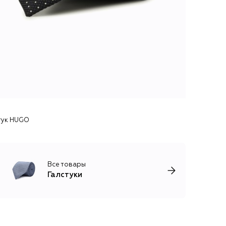
тук HUGO
Все товары
Галстуки