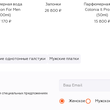
ерная вода
Запонки
Парфюмерная
on For Men
Colonia Il Pr
26 800 ₽
100ml)
(50ml)
7 170 ₽
15 800 
ие однотонные галстуки
Мужские платки
и специальных предложениях
Женское
Мужско