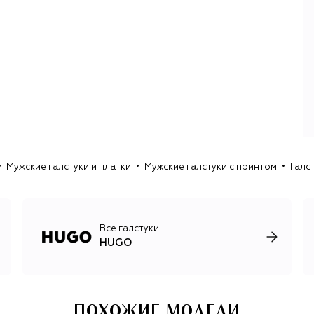
заметными издалека принтами. В коллекциях
переосмысленная классика пересекается с элементами
уличной и спортивной моды. Женская и мужская линии
состоят из худи и футболок с фотопринтами, рубашек с
крупными лого-паттернами и брючных костюмов с
низким градусом формальности.
На протяжении всей своей истории команда Hugo
проявляет внимание к молодежной культуре, новым
веяниям в музыке и искусстве. Бренд сотрудничает с
музыкантами и художниками, которые создают для
коллекций уникальные принты, выпускает совместные
Мужские галстуки и платки
Мужские галстуки с принтом
Галс
коллекции со стритвир-брендами и NFT-проектами.
Все галстуки
HUGO
ПОХОЖИЕ МОДЕЛИ