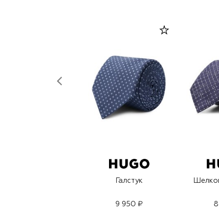
Галстук
Шелков
9 950 ₽
8