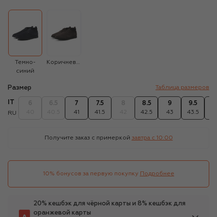
Темно-
Коричневый
синий
Размер
Таблица размеров
IT
6
6.5
7
7.5
8
8.5
9
9.5
1
40
40.5
41
41.5
42
42.5
43
43.5
4
RU
Получите заказ с примеркой
завтра c 10:00
10% бонусов за первую покупку
Подробнее
20% кешбэк для чёрной карты и 8% кешбэк для
оранжевой карты