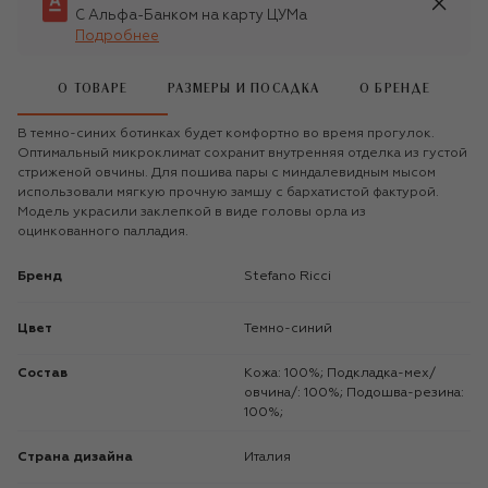
С Альфа-Банком на карту ЦУМа
Подробнее
О ТОВАРЕ
РАЗМЕРЫ И ПОСАДКА
О БРЕНДЕ
В темно-синих ботинках будет комфортно во время прогулок.
Оптимальный микроклимат сохранит внутренняя отделка из густой
стриженой овчины. Для пошива пары с миндалевидным мысом
использовали мягкую прочную замшу с бархатистой фактурой.
Модель украсили заклепкой в виде головы орла из
оцинкованного палладия.
Бренд
Stefano Ricci
Цвет
Темно-синий
Состав
Кожа: 100%; Подкладка-мех/
овчина/: 100%; Подошва-резина:
100%;
Страна дизайна
Италия