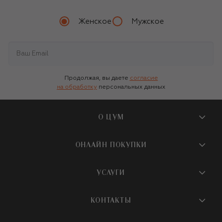
Женское
Мужское
Продолжая, вы даете
согласие
на обработку
персональных данных
О ЦУМ
О магазине
ОНЛАЙН ПОКУПКИ
Новости и события
Вопросы и ответы
УСЛУГИ
Бутики и ПВЗ ЦУМ
Мобильное приложение
Контакты
Шопинг-сервисы
КОНТАКТЫ
Доставка
Наша история
Шопинг со стилистом ЦУМ
Обмен и возврат