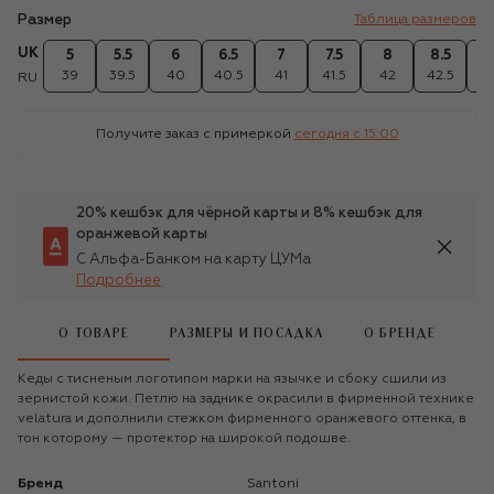
Размер
Таблица размеров
UK
5
5.5
6
6.5
7
7.5
8
8.5
39
39.5
40
40.5
41
41.5
42
42.5
4
RU
Получите заказ с примеркой
сегодня c 15:00
20% кешбэк для чёрной карты и 8% кешбэк для
оранжевой карты
С Альфа-Банком на карту ЦУМа
Подробнее
О ТОВАРЕ
РАЗМЕРЫ И ПОСАДКА
О БРЕНДЕ
Кеды с тисненым логотипом марки на язычке и сбоку сшили из
зернистой кожи. Петлю на заднике окрасили в фирменной технике
velatura и дополнили стежком фирменного оранжевого оттенка, в
тон которому — протектор на широкой подошве.
Бренд
Santoni