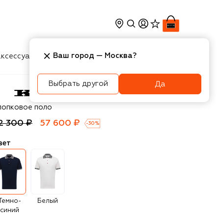
Ваш город —
Москва
?
ксессуары
Косметика
Интерьер
Новости
Выбрать другой
Да
ton
лопковое поло
2 300 ₽
57 600 ₽
-
30
%
вет
Темно-
Белый
синий