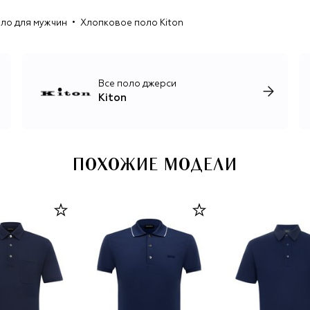
качества, сопоставимого с индивидуальным пошивом.
ло для мужчин
Хлопковое поло Kiton
Обновления в ассортименте происходят четыре раза в
год и обязательно включают шерстяной и кашемировый
трикотаж, лаконичные брючные костюмы для мужчин и
женщин, роскошные базовые вещи, обувь и аксессуары.
Все поло джерси
Kiton
ПОХОЖИЕ МОДЕЛИ