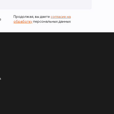
Продолжая, вы даете
согласие на
е
обработку
персональных данных
а