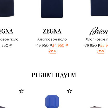
овое поло
Хлопковое поло
Хлопковое 
 950 ₽
49 950 ₽
34 950 ₽
79 950 ₽
55 
-
30
%
-
30
%
РЕКОМЕНДУЕМ