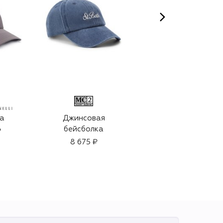
а
Джинсовая
Парфюмерная вода
бейсболка
Millesime Fougere
₽
Royale (100ml)
8 675 ₽
39 900 ₽