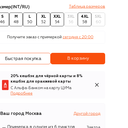
азмер
(INT/RU)
Таблица размеров
S
M
L
XL
XXL
3XL
4XL
5XL
46
48
50
52
54
56
58
60
Получите заказ с примеркой
сегодня c 20:00
В корзину
Быстрая покупка
20% кешбэк для чёрной карты и 8%
кешбэк для оранжевой карты
С Альфа-Банком на карту ЦУМа
Подробнее
Ваш город
Москва
Другой город
Примерка в одном из 6 пунктов
Завтра