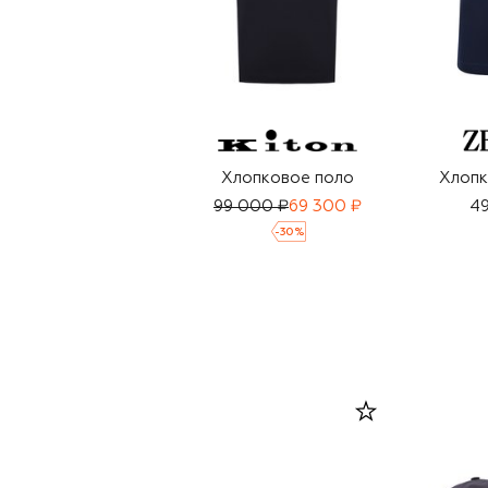
Хлопковое поло
Хлопк
99 000 ₽
69 300 ₽
49
-
30
%