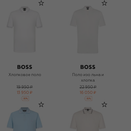
Хлопковое поло
Поло изо льна и
хлопка
19 950 ₽
22 950 ₽
13 950 ₽
16 050 ₽
-
30
%
-
30
%