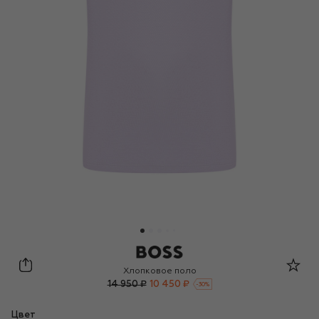
BOSS
Хлопковое поло
14 950 ₽
10 450 ₽
-
30
%
Цвет