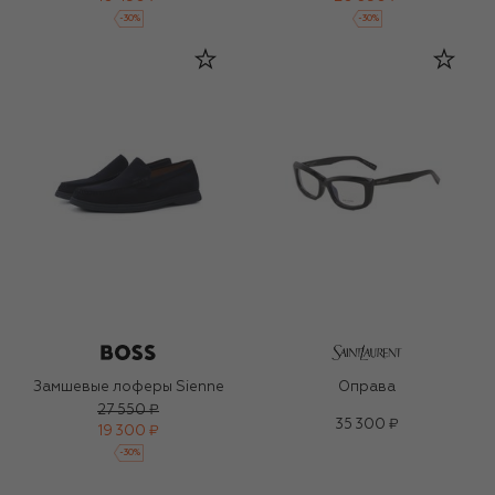
-
30
%
-
30
%
Замшевые лоферы Sienne
Оправа
27 550 ₽
35 300 ₽
19 300 ₽
-
30
%