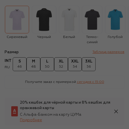
Сиреневый
Черный
Белый
Темно-
Голубой
синий
Размер
Таблица размеров
INT
S
M
L
XL
XXL
3XL
46
48
50
52
54
56
RU
Получите заказ с примеркой
сегодня c 15:00
20% кешбэк для чёрной карты и 8% кешбэк для
оранжевой карты
С Альфа-Банком на карту ЦУМа
Подробнее